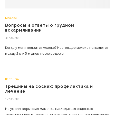
Малюки
Вопросы и ответы о грудном
вскармливании
31/07/2013
Когда у меня появится молоко? Настоящее молоко появляется
между 2-м и 5-м днем после родов в…
Вагітність
Трещины на сосках: профилактика и
лечение
17/06/2013
Не успеет кормящая мамочка насладиться радостью
долгожданного материнства, как уже в первые дни кормления