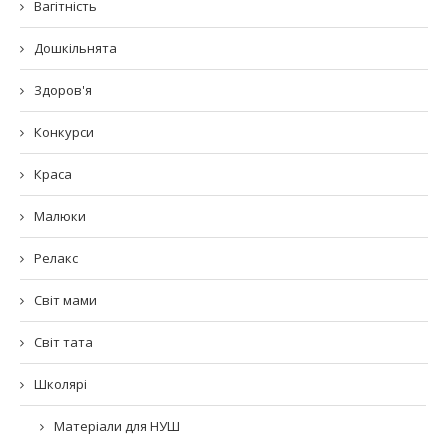
Вагітність
Дошкільнята
Здоров'я
Конкурси
Краса
Малюки
Релакс
Світ мами
Світ тата
Школярі
Матеріали для НУШ