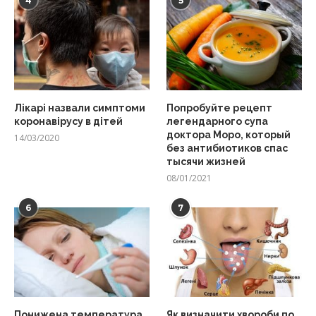
4
5
Лікарі назвали симптоми
Попробуйте рецепт
коронавірусу в дітей
легендарного супа
доктора Моро, который
14/03/2020
без антибиотиков спас
тысячи жизней
08/01/2021
6
7
Понижена температура
Як визначити хвороби по