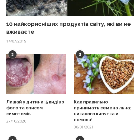
10 найкорисніших продуктів світу, які ви не
вживаєте
14/07/2019
2
3
Лишай у дитини: 5 видів з
Как правильно
фото та описом
принимать семена льна:
симптомів
никакого кипятка и
помола!
27/10/2020
30/01/2021