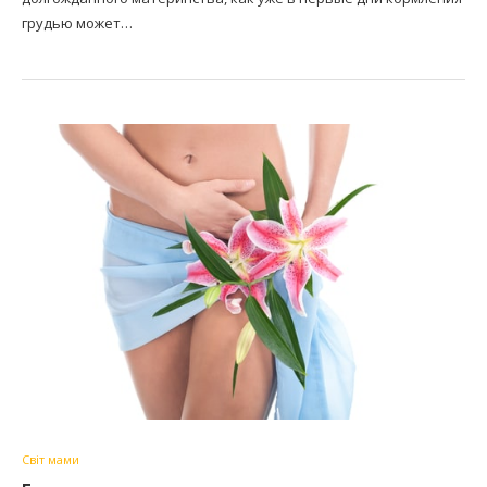
грудью может…
Світ мами