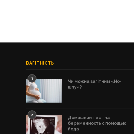
ВАГІТНІСТЬ
1
Чи можна вагітним «Но-
шпу»?
2
Домашний тест на
беременность с помощью
йода