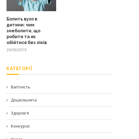
Болить вухо в
дитини: чим
знеболити, що
робити та як
обійтися без ліків
26/06/2019
КАТЕГОРІЇ
Вагітність
Дошкільнята
Здоров'я
Конкурси
Краса