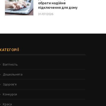
обрати надійне
підключення для дому
31/07/2026
КАТЕГОРІЇ
Вагітність
Дошкільнята
Здоров'я
Конкурси
Краса