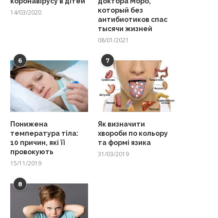
коронавірусу в дітей
доктора Моро,
который без
14/03/2020
антибиотиков спас
тысячи жизней
08/01/2021
6
7
Понижена
Як визначити
температура тіла:
хвороби по кольору
10 причин, які її
та формі язика
провокують
31/03/2019
15/11/2019
8