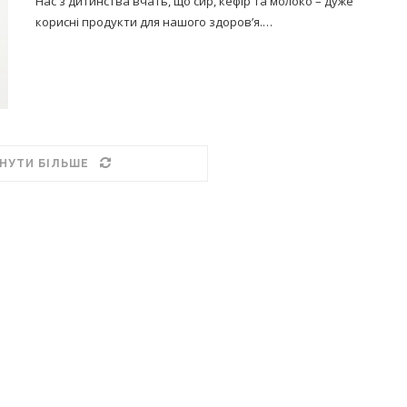
Нас з дитинства вчать, що сир, кефір та молоко – дуже
корисні продукти для нашого здоров’я.…
НУТИ БІЛЬШЕ