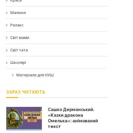
Малюки
Релакс
Світ мами
Світ тата
Школярі
Матеріали для НУШ
ЗАРАЗ ЧИТАЮТЬ
Сашко Дерманський.
«Казки дракона
Омелька»: анімований
текст