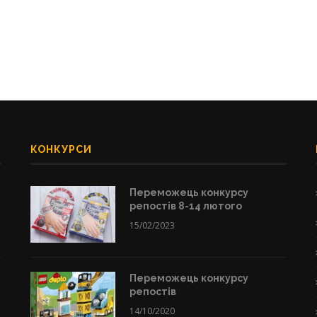
КОНКУРСИ
Переможець конкурсу
репостів 8-14 лютого
15/02/2023
Переможець конкурсу
репостів
14/10/2020