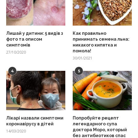
Лишай у дитини: 5 видів з
Как правильно
фото та описом
принимать семена льна:
симптомів
никакого кипятка и
помола!
27/10/2020
30/01/2021
4
5
Лікарі назвали симптоми
Попробуйте рецепт
коронавірусу в дітей
легендарного супа
доктора Моро, который
14/03/2020
без антибиотиков спас