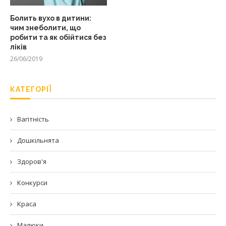
Болить вухо в дитини:
чим знеболити, що
робити та як обійтися без
ліків
26/06/2019
КАТЕГОРІЇ
Вагітність
Дошкільнята
Здоров'я
Конкурси
Краса
Малюки