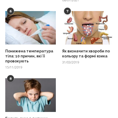
08/01/2021
6
7
Понижена температура
Як визначити хвороби по
тіла: 10 причин, які її
кольору та формі язика
провокують
31/03/2019
15/11/2019
8