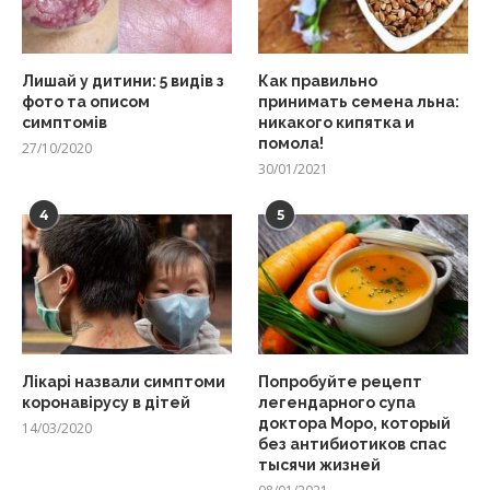
Лишай у дитини: 5 видів з
Как правильно
фото та описом
принимать семена льна:
симптомів
никакого кипятка и
помола!
27/10/2020
30/01/2021
4
5
Лікарі назвали симптоми
Попробуйте рецепт
коронавірусу в дітей
легендарного супа
доктора Моро, который
14/03/2020
без антибиотиков спас
тысячи жизней