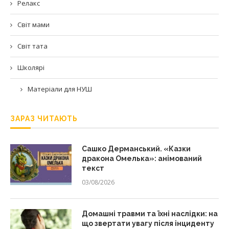
Релакс
Світ мами
Світ тата
Школярі
Матеріали для НУШ
ЗАРАЗ ЧИТАЮТЬ
Сашко Дерманський. «Казки
дракона Омелька»: анімований
текст
03/08/2026
Домашні травми та їхні наслідки: на
що звертати увагу після інциденту