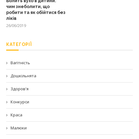
Болить вухо в дитини:
чим знеболити, що
робити та як обійтися без
ліків
26/06/2019
КАТЕГОРІЇ
Вагітність
Дошкільнята
Здоров'я
Конкурси
Краса
Малюки