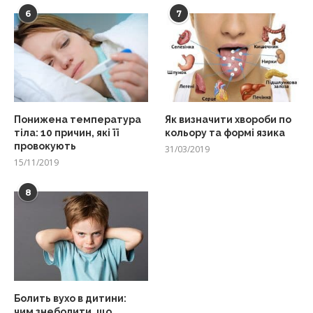
6
7
Понижена температура
Як визначити хвороби по
тіла: 10 причин, які її
кольору та формі язика
провокують
31/03/2019
15/11/2019
8
Болить вухо в дитини:
чим знеболити, що