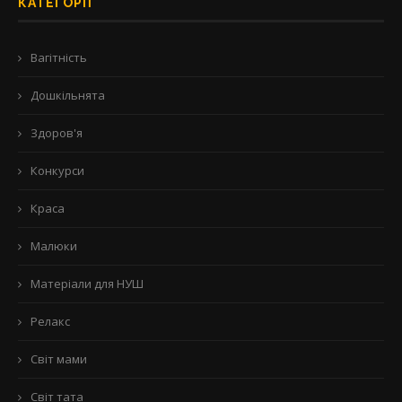
КАТЕГОРІЇ
Вагітність
Дошкільнята
Здоров'я
Конкурси
Краса
Малюки
Матеріали для НУШ
Релакс
Світ мами
Світ тата