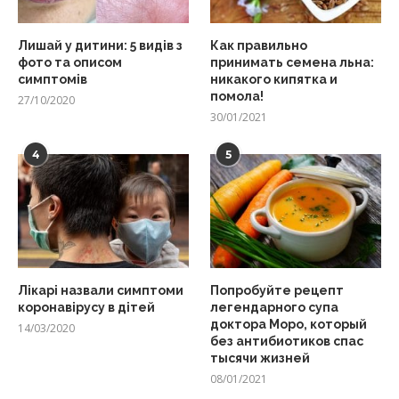
Лишай у дитини: 5 видів з
Как правильно
фото та описом
принимать семена льна:
симптомів
никакого кипятка и
помола!
27/10/2020
30/01/2021
4
5
Лікарі назвали симптоми
Попробуйте рецепт
коронавірусу в дітей
легендарного супа
доктора Моро, который
14/03/2020
без антибиотиков спас
тысячи жизней
08/01/2021