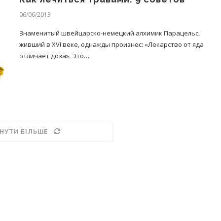
06/06/2013
Знаменитый швейцарско-немецкий алхимик Парацельс,
живший в XVI веке, однажды произнес: «Лекарство от яда
отличает доза». Это…
НУТИ БІЛЬШЕ