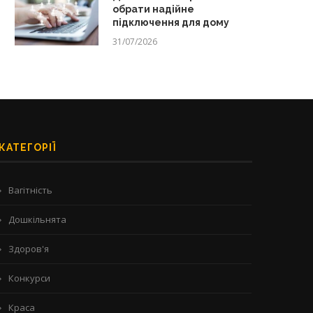
обрати надійне
підключення для дому
31/07/2026
КАТЕГОРІЇ
Вагітність
Дошкільнята
Здоров'я
Конкурси
Краса