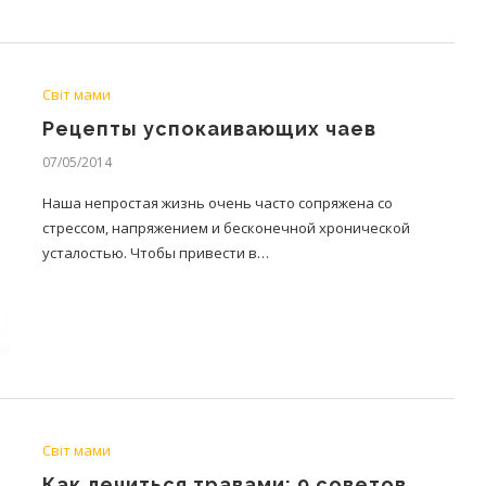
Світ мами
Рецепты успокаивающих чаев
07/05/2014
Наша непростая жизнь очень часто сопряжена со
стрессом, напряжением и бесконечной хронической
усталостью. Чтобы привести в…
Світ мами
Как лечиться травами: 9 советов