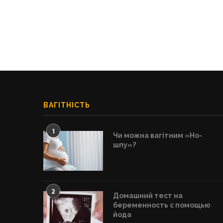
ВАГІТНІСТЬ
1
Чи можна вагітним «Но-
шпу»?
2
Домашний тест на
беременность с помощью
йода