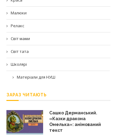
Малюки
Релакс
Світ мами
Світ тата
Школярі
Матеріали для НУШ
ЗАРАЗ ЧИТАЮТЬ
Сашко Дерманський.
«Казки дракона
Омелька»: анімований
текст