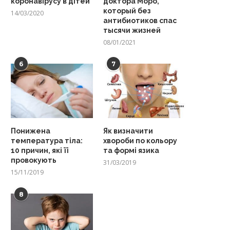
коронавірусу в дітей
доктора Моро,
который без
14/03/2020
антибиотиков спас
тысячи жизней
08/01/2021
6
7
Понижена
Як визначити
температура тіла:
хвороби по кольору
10 причин, які її
та формі язика
провокують
31/03/2019
15/11/2019
8