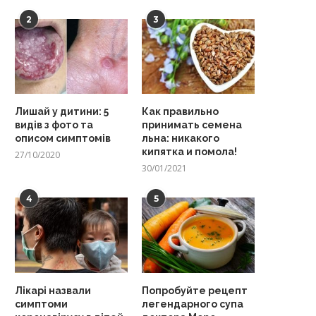
2
3
Лишай у дитини: 5
Как правильно
видів з фото та
принимать семена
описом симптомів
льна: никакого
кипятка и помола!
27/10/2020
30/01/2021
4
5
Лікарі назвали
Попробуйте рецепт
симптоми
легендарного супа