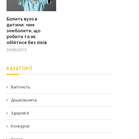
Болить вухо в
дитини: чим
знеболити, що
робити та як
обійтися без ліків
26/06/2019
КАТЕГОРІЇ
Вагітність
Дошкільнята
Здоров'я
Конкурси
Краса