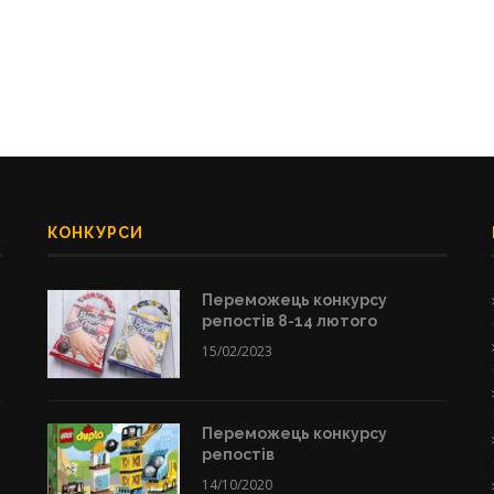
КОНКУРСИ
Переможець конкурсу
репостів 8-14 лютого
15/02/2023
Переможець конкурсу
репостів
14/10/2020