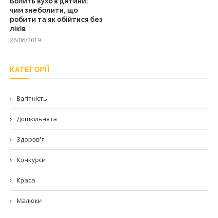
Болить вухо в дитини:
чим знеболити, що
робити та як обійтися без
ліків
26/06/2019
КАТЕГОРІЇ
Вагітність
Дошкільнята
Здоров'я
Конкурси
Краса
Малюки