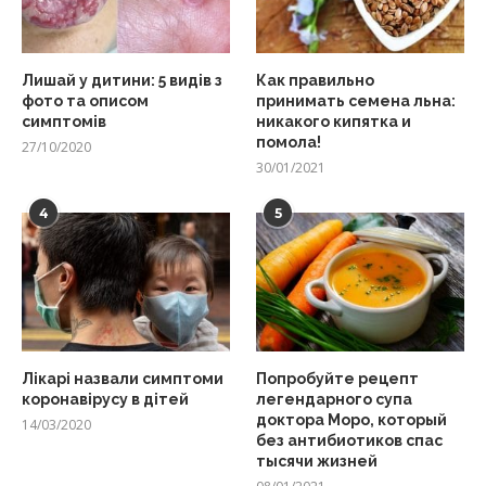
Лишай у дитини: 5 видів з
Как правильно
фото та описом
принимать семена льна:
симптомів
никакого кипятка и
помола!
27/10/2020
30/01/2021
4
5
Лікарі назвали симптоми
Попробуйте рецепт
коронавірусу в дітей
легендарного супа
доктора Моро, который
14/03/2020
без антибиотиков спас
тысячи жизней