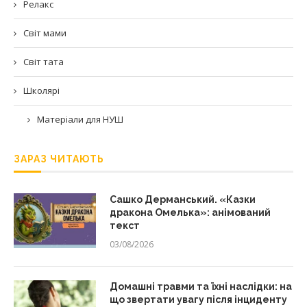
Релакс
Світ мами
Світ тата
Школярі
Матеріали для НУШ
ЗАРАЗ ЧИТАЮТЬ
Сашко Дерманський. «Казки
дракона Омелька»: анімований
текст
03/08/2026
Домашні травми та їхні наслідки: на
що звертати увагу після інциденту