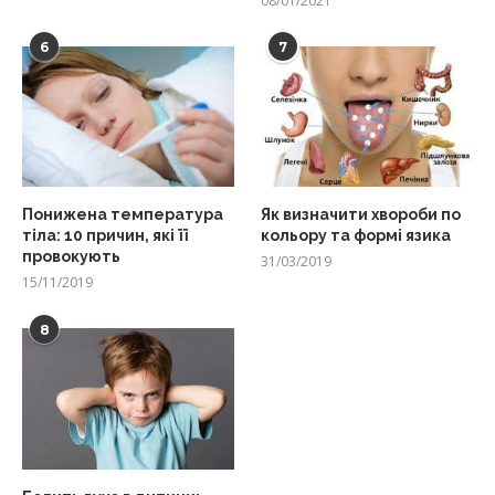
08/01/2021
6
7
Понижена температура
Як визначити хвороби по
тіла: 10 причин, які її
кольору та формі язика
провокують
31/03/2019
15/11/2019
8