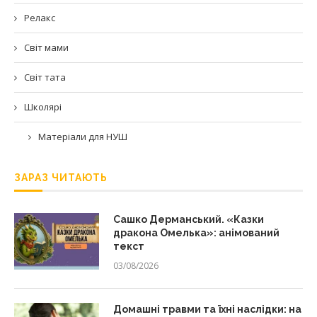
Релакс
Світ мами
Світ тата
Школярі
Матеріали для НУШ
ЗАРАЗ ЧИТАЮТЬ
Сашко Дерманський. «Казки
дракона Омелька»: анімований
текст
03/08/2026
Домашні травми та їхні наслідки: на