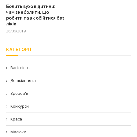
Болить вухо в дитини:
чим знеболити, що
робити та як обійтися без
ліків
26/06/2019
КАТЕГОРІЇ
Вагітність
Дошкільнята
Здоров'я
Конкурси
Краса
Малюки