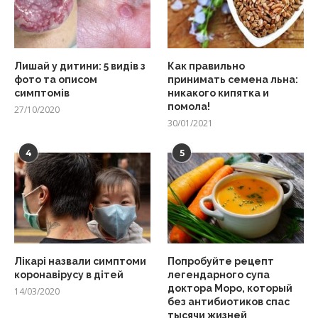
Лишай у дитини: 5 видів з
Как правильно
фото та описом
принимать семена льна:
симптомів
никакого кипятка и
помола!
27/10/2020
30/01/2021
4
5
Лікарі назвали симптоми
Попробуйте рецепт
коронавірусу в дітей
легендарного супа
доктора Моро, который
14/03/2020
без антибиотиков спас
тысячи жизней