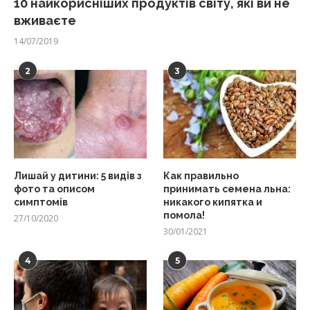
10 найкорисніших продуктів світу, які ви не
вживаєте
14/07/2019
2
3
Лишай у дитини: 5 видів з
Как правильно
фото та описом
принимать семена льна:
симптомів
никакого кипятка и
помола!
27/10/2020
30/01/2021
4
5