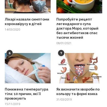
Лікарі назвали симптоми
Попробуйте рецепт
коронавірусу в дітей
легендарного супа
доктора Моро, который
14/03/2020
без антибиотиков спас
тысячи жизней
08/01/2021
6
7
Понижена температура
Як визначити хвороби по
тіла: 10 причин, які її
кольору та формі язика
провокують
31/03/2019
15/11/2019