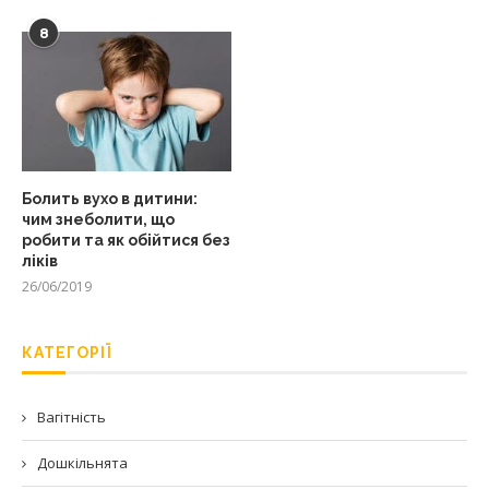
8
Болить вухо в дитини:
чим знеболити, що
робити та як обійтися без
ліків
26/06/2019
КАТЕГОРІЇ
Вагітність
Дошкільнята