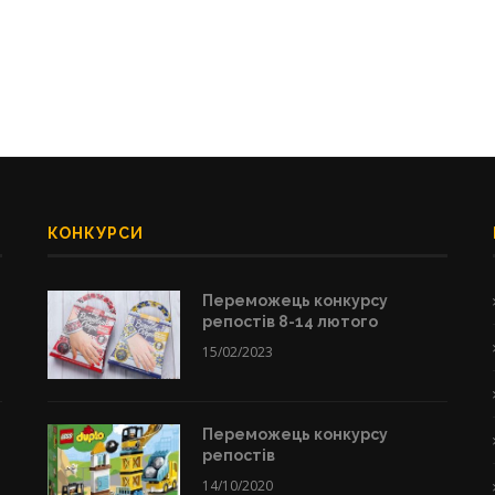
КОНКУРСИ
Переможець конкурсу
репостів 8-14 лютого
15/02/2023
Переможець конкурсу
репостів
14/10/2020