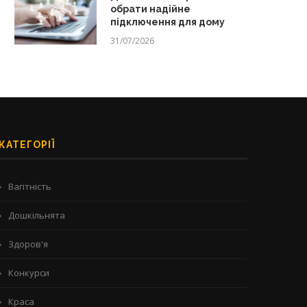
обрати надійне
підключення для дому
31/07/2026
КАТЕГОРІЇ
Вагітність
Дошкільнята
Здоров'я
Конкурси
Краса