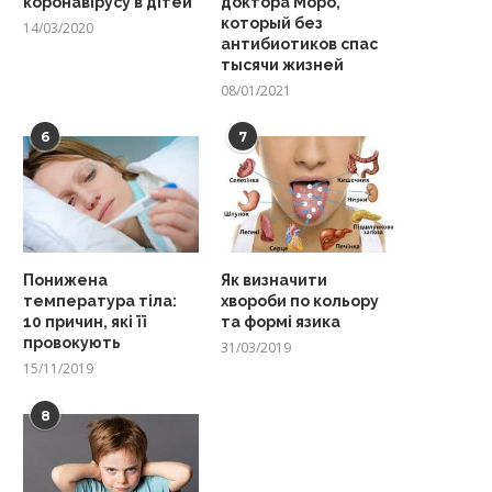
коронавірусу в дітей
доктора Моро,
который без
14/03/2020
антибиотиков спас
тысячи жизней
08/01/2021
6
7
Понижена
Як визначити
температура тіла:
хвороби по кольору
10 причин, які її
та формі язика
провокують
31/03/2019
15/11/2019
8