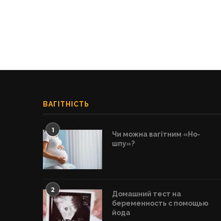
ВАГІТНІСТЬ
1
Чи можна вагітним «Но-
шпу»?
2
Домашний тест на
беременность с помощью
йода