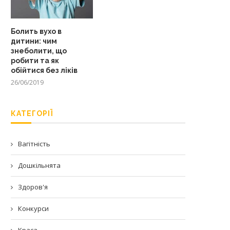
Болить вухо в
дитини: чим
знеболити, що
робити та як
обійтися без ліків
26/06/2019
КАТЕГОРІЇ
Вагітність
Дошкільнята
Здоров'я
Конкурси
Краса