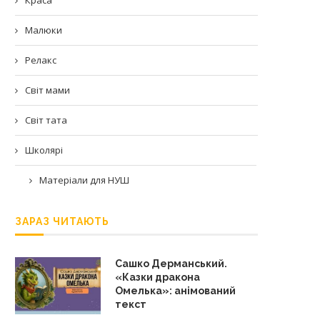
Малюки
Релакс
Світ мами
Світ тата
Школярі
Матеріали для НУШ
ЗАРАЗ ЧИТАЮТЬ
Сашко Дерманський.
«Казки дракона
Омелька»: анімований
текст