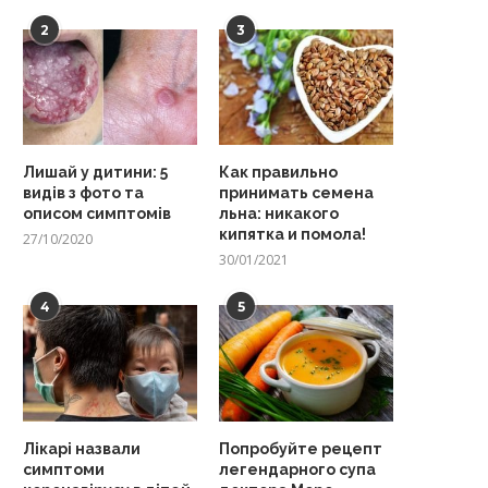
2
3
Лишай у дитини: 5
Как правильно
видів з фото та
принимать семена
описом симптомів
льна: никакого
кипятка и помола!
27/10/2020
30/01/2021
4
5
Лікарі назвали
Попробуйте рецепт
симптоми
легендарного супа