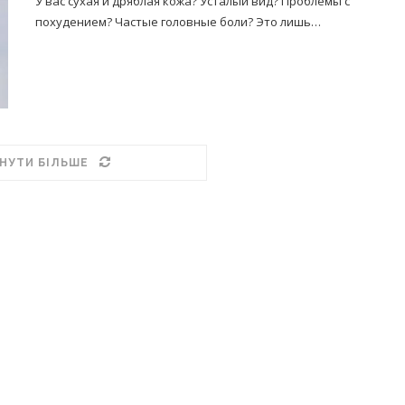
У вас сухая и дряблая кожа? Усталый вид? Проблемы с
похудением? Частые головные боли? Это лишь…
НУТИ БІЛЬШЕ