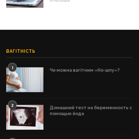
31/07/2026
ВАГІТНІСТЬ
1
Чи можна вагітним «Но-шпу»?
2
Домашний тест на беременность с
помощью йода