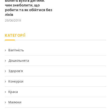
Болить вухо в дитини:
чим знеболити, що
робити та як обійтися без
ліків
26/06/2019
КАТЕГОРІЇ
Вагітність
Дошкільнята
Здоров'я
Конкурси
Краса
Малюки