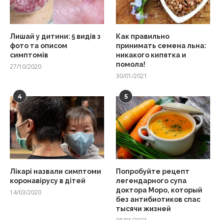
Лишай у дитини: 5 видів з
Как правильно
фото та описом
принимать семена льна:
симптомів
никакого кипятка и
помола!
27/10/2020
30/01/2021
4
5
Лікарі назвали симптоми
Попробуйте рецепт
коронавірусу в дітей
легендарного супа
доктора Моро, который
14/03/2020
без антибиотиков спас
тысячи жизней