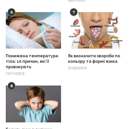
08/01/2021
6
7
Понижена температура
Як визначити хвороби по
тіла: 10 причин, які її
кольору та формі язика
провокують
31/03/2019
15/11/2019
8