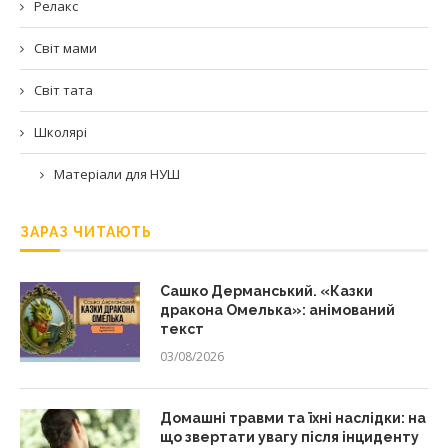
Релакс
Світ мами
Світ тата
Школярі
Матеріали для НУШ
ЗАРАЗ ЧИТАЮТЬ
Сашко Дерманський. «Казки
дракона Омелька»: анімований
текст
03/08/2026
Домашні травми та їхні наслідки: на
що звертати увагу після інциденту