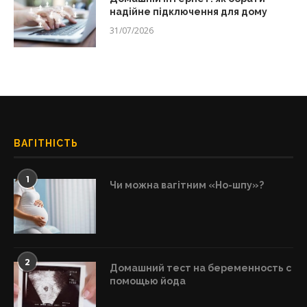
надійне підключення для дому
31/07/2026
ВАГІТНІСТЬ
1
Чи можна вагітним «Но-шпу»?
2
Домашний тест на беременность с
помощью йода