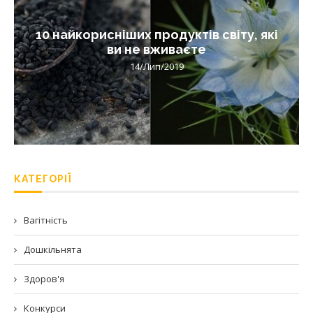
10 найкорисніших продуктів світу, які
ви не вживаєте
14/Лип/2019
КАТЕГОРІЇ
Вагітність
Дошкільнята
Здоров'я
Конкурси