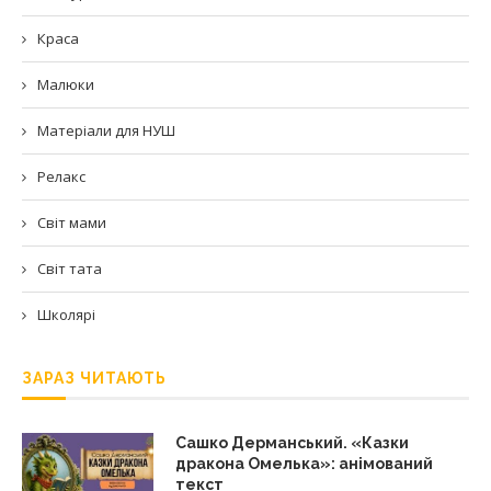
Краса
Малюки
Матеріали для НУШ
Релакс
Світ мами
Світ тата
Школярі
ЗАРАЗ ЧИТАЮТЬ
Сашко Дерманський. «Казки
дракона Омелька»: анімований
текст