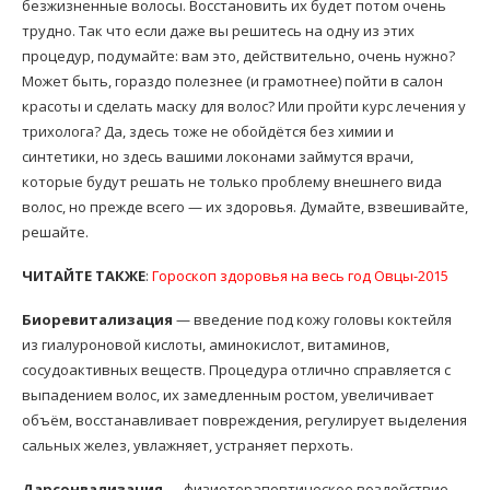
безжизненные волосы. Восстановить их будет потом очень
трудно. Так что если даже вы решитесь на одну из этих
процедур, подумайте: вам это, действительно, очень нужно?
Может быть, гораздо полезнее (и грамотнее) пойти в салон
красоты и сделать маску для волос? Или пройти курс лечения у
трихолога? Да, здесь тоже не обойдётся без химии и
синтетики, но здесь вашими локонами займутся врачи,
которые будут решать не только проблему внешнего вида
волос, но прежде всего — их здоровья. Думайте, взвешивайте,
решайте.
ЧИТАЙТЕ ТАКЖЕ
:
Гороскоп здоровья на весь год Овцы-2015
Биоревитализация
— введение под кожу головы коктейля
из гиалуроновой кислоты, аминокислот, витаминов,
сосудоактивных веществ. Процедура отлично справляется с
выпадением волос, их замедленным ростом, увеличивает
объём, восстанавливает повреждения, регулирует выделения
сальных желез, увлажняет, устраняет перхоть.
Дарсонвализация
— физиотерапевтическое воздействие