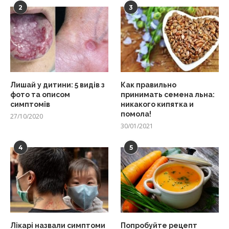
2
3
Лишай у дитини: 5 видів з
Как правильно
фото та описом
принимать семена льна:
симптомів
никакого кипятка и
помола!
27/10/2020
30/01/2021
4
5
Лікарі назвали симптоми
Попробуйте рецепт