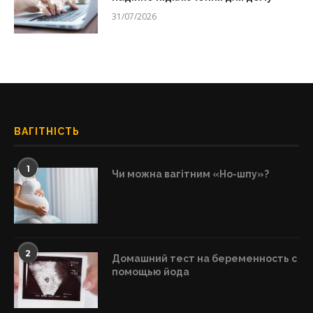
31/07/2026
ВАГІТНІСТЬ
1
Чи можна вагітним «Но-шпу»?
2
Домашний тест на беременность с
помощью йода