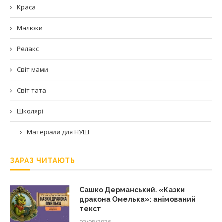
Краса
Малюки
Релакс
Світ мами
Світ тата
Школярі
Матеріали для НУШ
ЗАРАЗ ЧИТАЮТЬ
Сашко Дерманський. «Казки
дракона Омелька»: анімований
текст