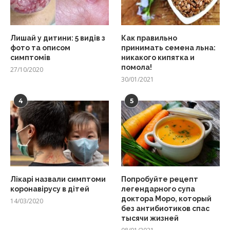
Лишай у дитини: 5 видів з
Как правильно
фото та описом
принимать семена льна:
симптомів
никакого кипятка и
помола!
27/10/2020
30/01/2021
4
5
Лікарі назвали симптоми
Попробуйте рецепт
коронавірусу в дітей
легендарного супа
доктора Моро, который
14/03/2020
без антибиотиков спас
тысячи жизней