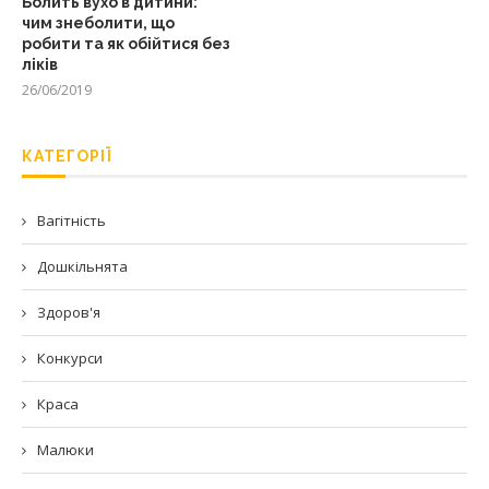
Болить вухо в дитини:
чим знеболити, що
робити та як обійтися без
ліків
26/06/2019
КАТЕГОРІЇ
Вагітність
Дошкільнята
Здоров'я
Конкурси
Краса
Малюки