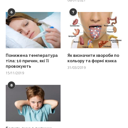
08/01/2021
6
7
Понижена температура
Як визначити хвороби по
тіла: 10 причин, які її
кольору та формі язика
провокують
31/03/2019
15/11/2019
8