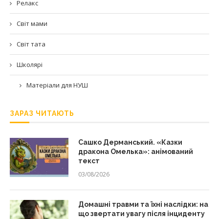
Релакс
Світ мами
Світ тата
Школярі
Матеріали для НУШ
ЗАРАЗ ЧИТАЮТЬ
Сашко Дерманський. «Казки
дракона Омелька»: анімований
текст
03/08/2026
Домашні травми та їхні наслідки: на
що звертати увагу після інциденту