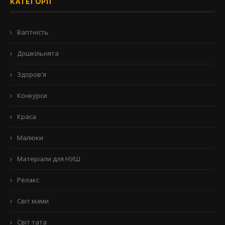
КАТЕГОРІЇ
Вагітність
Дошкільнята
Здоров'я
Конкурси
Краса
Малюки
Матеріали для НУШ
Релакс
Світ мами
Світ тата