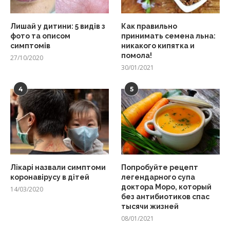
Лишай у дитини: 5 видів з
Как правильно
фото та описом
принимать семена льна:
симптомів
никакого кипятка и
помола!
27/10/2020
30/01/2021
4
5
Лікарі назвали симптоми
Попробуйте рецепт
коронавірусу в дітей
легендарного супа
доктора Моро, который
14/03/2020
без антибиотиков спас
тысячи жизней
08/01/2021