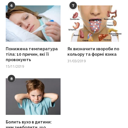
6
7
Понижена температура
Як визначити хвороби по
тіла: 10 причин, які її
кольору та формі язика
провокують
31/03/2019
15/11/2019
8
Болить вухо в дитини:
чим знеболити, що