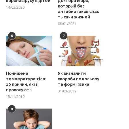
коронавірусу в дітей
доктора Моро,
который без
14/03/2020
антибиотиков спас
тысячи жизней
08/01/2021
6
7
Понижена
Як визначити
температура тіла:
хвороби по кольору
10 причин, які її
та формі язика
провокують
31/03/2019
15/11/2019
8