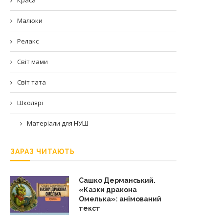
Малюки
Релакс
Світ мами
Світ тата
Школярі
Матеріали для НУШ
ЗАРАЗ ЧИТАЮТЬ
Сашко Дерманський.
«Казки дракона
Омелька»: анімований
текст