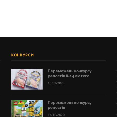
КОНКУРСИ
Переможець конкурсу
репостів 8-14 лютого
15/02/2023
Переможець конкурсу
репостів
14/10/2020