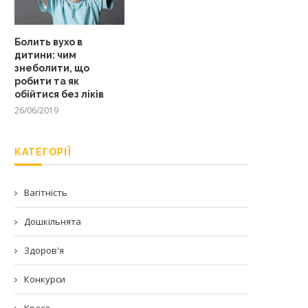
Болить вухо в
дитини: чим
знеболити, що
робити та як
обійтися без ліків
26/06/2019
КАТЕГОРІЇ
Вагітність
Дошкільнята
Здоров'я
Конкурси
Краса