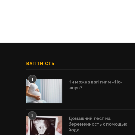
ВАГІТНІСТЬ
1
Чи можна вагітним «Но-
шпу»?
2
Домашний тест на
беременность с помощью
йода