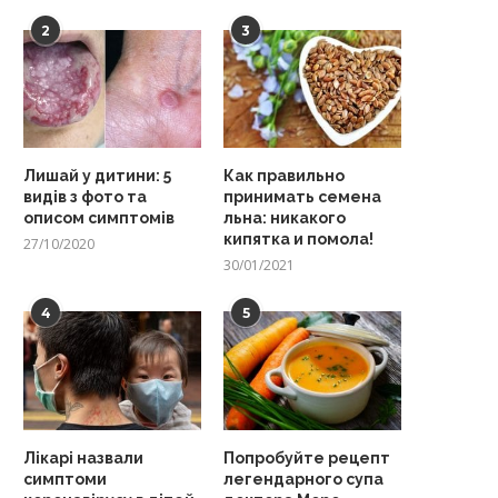
2
3
Лишай у дитини: 5
Как правильно
видів з фото та
принимать семена
описом симптомів
льна: никакого
кипятка и помола!
27/10/2020
30/01/2021
4
5
Лікарі назвали
Попробуйте рецепт
симптоми
легендарного супа