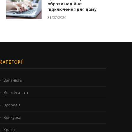
обрати надійне
підключення для дому
31/07/2026
КАТЕГОРІЇ
Вагітність
Дошкільнята
Здоров'я
Конкурси
Краса