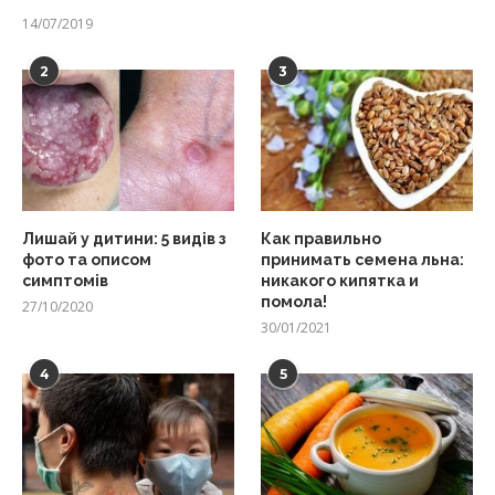
14/07/2019
2
3
Лишай у дитини: 5 видів з
Как правильно
фото та описом
принимать семена льна:
симптомів
никакого кипятка и
помола!
27/10/2020
30/01/2021
4
5