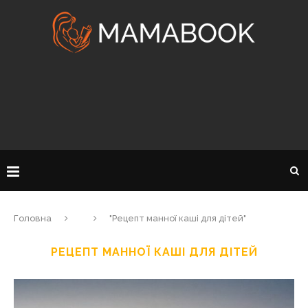
Головна
"Рецепт манної каші для дітей"
РЕЦЕПТ МАННОЇ КАШІ ДЛЯ ДІТЕЙ