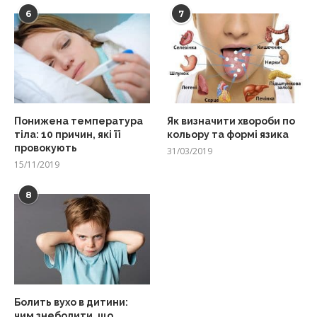
6
7
Понижена температура
Як визначити хвороби по
тіла: 10 причин, які її
кольору та формі язика
провокують
31/03/2019
15/11/2019
8
Болить вухо в дитини:
чим знеболити, що