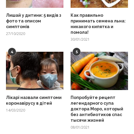
Лишай у дитини: 5 видів з
Как правильно
фото та описом
принимать семена льна:
симптомів
никакого кипятка и
помола!
27/10/2020
30/01/2021
4
5
Лікарі назвали симптоми
Попробуйте рецепт
коронавірусу в дітей
легендарного супа
доктора Моро, который
14/03/2020
без антибиотиков спас
тысячи жизней
08/01/2021