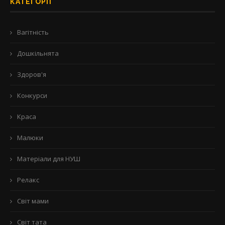
КАТЕГОРІЇ
Вагітність
Дошкільнята
Здоров'я
Конкурси
Краса
Малюки
Матеріали для НУШ
Релакс
Світ мами
Світ тата