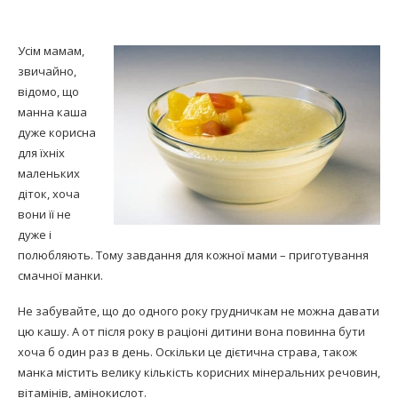
Усім мамам,
звичайно,
відомо, що
манна каша
дуже корисна
для їхніх
маленьких
діток, хоча
вони її не
дуже і
полюбляють. Тому завдання для кожної мами – приготування
смачної манки.
Не забувайте, що до одного року грудничкам не можна давати
цю кашу. А от після року в раціоні дитини вона повинна бути
хоча б один раз в день. Оскільки це дієтична страва, також
манка містить велику кількість корисних мінеральних речовин,
вітамінів, амінокислот.