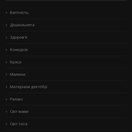
Вагітність
Дошкільнята
Здоров'я
Конкурси
Краса
Малюки
Матеріали для НУШ
Релакс
Світ мами
Світ тата