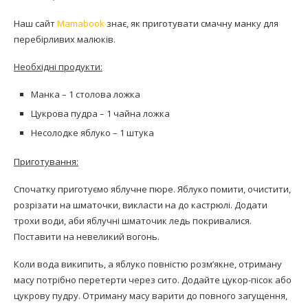
Наш сайт
Mamabook
знає, як приготувати смачну манку для
перебірливих малюків.
Необхідні продукти:
Манка – 1 столова ложка
Цукрова пудра – 1 чайна ложка
Несолодке яблуко – 1 штука
Приготування:
Спочатку приготуємо яблучне пюре. Яблуко помити, очистити,
розрізати на шматочки, викласти на до кастрюлі. Додати
трохи води, аби яблучні шматочик ледь покривалися.
Поставити на невеликий вогонь.
Коли вода википить, а яблуко повністю розм’якне, отриману
масу потрібно перетерти через сито. Додайте цукор-пісок або
цукрову пудру. Отриману масу варити до повного загущення,