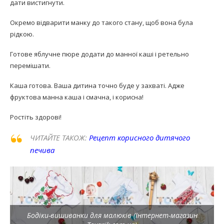
дати вистигнути.
Окремо відварити манку до такого стану, щоб вона була
рідкою.
Готове яблучне пюре додати до манної каші і ретельно
перемішати.
Каша готова. Ваша дитина точно буде у захваті. Адже
фруктова манна каша і смачна, і корисна!
Ростіть здорові!
ЧИТАЙТЕ ТАКОЖ:
Рецепт корисного дитячого
печива
Бодіки-вишиванки для малюків (Інтернет-магазин