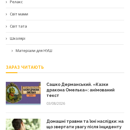
Релакс
Світ мами
Світ тата
Школярі
Матеріали для НУШ
ЗАРАЗ ЧИТАЮТЬ
Сашко Дерманський. «Казки
дракона Омелька»: анімований
текст
03/08/2026
Домашні травми та їхні наслідки: на
що звертати увагу після інциденту