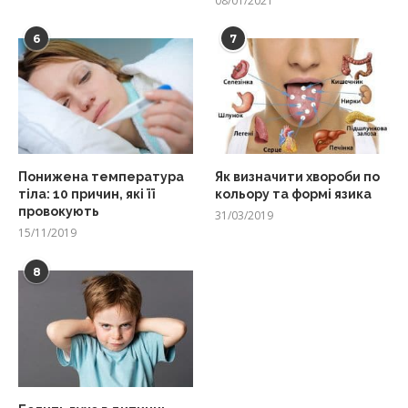
08/01/2021
6
7
Понижена температура
Як визначити хвороби по
тіла: 10 причин, які її
кольору та формі язика
провокують
31/03/2019
15/11/2019
8