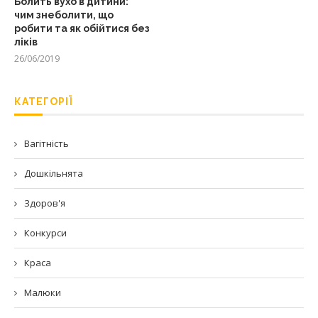
Болить вухо в дитини:
чим знеболити, що
робити та як обійтися без
ліків
26/06/2019
КАТЕГОРІЇ
Вагітність
Дошкільнята
Здоров'я
Конкурси
Краса
Малюки