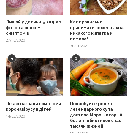
Лишай у дитини: 5 видів з
Как правильно
фото та описом
принимать семена льна:
симптомів
никакого кипятка и
помола!
27/10/2020
30/01/2021
4
5
Лікарі назвали симптоми
Попробуйте рецепт
коронавірусу в дітей
легендарного супа
доктора Моро, который
14/03/2020
без антибиотиков спас
тысячи жизней