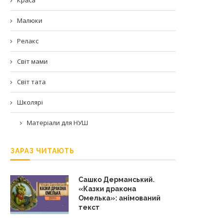
Малюки
Релакс
Світ мами
Світ тата
Школярі
Матеріали для НУШ
ЗАРАЗ ЧИТАЮТЬ
Сашко Дерманський.
«Казки дракона
Омелька»: анімований
текст