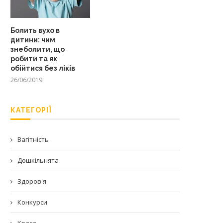
Болить вухо в
дитини: чим
знеболити, що
робити та як
обійтися без ліків
26/06/2019
КАТЕГОРІЇ
Вагітність
Дошкільнята
Здоров'я
Конкурси
Краса