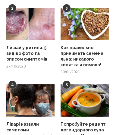
2
3
Лишай у дитини: 5
Как правильно
видів з фото та
принимать семена
описом симптомів
льна: никакого
кипятка и помола!
27/10/2020
30/01/2021
4
5
Лікарі назвали
Попробуйте рецепт
симптоми
легендарного супа