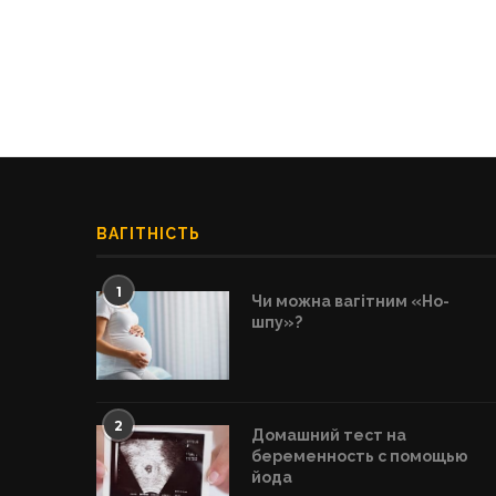
ВАГІТНІСТЬ
1
Чи можна вагітним «Но-
шпу»?
2
Домашний тест на
беременность с помощью
йода