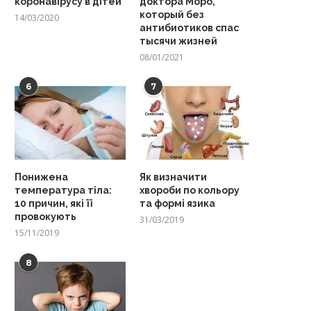
коронавірусу в дітей
доктора Моро,
который без
14/03/2020
антибиотиков спас
тысячи жизней
08/01/2021
6
7
Понижена
Як визначити
температура тіла:
хвороби по кольору
10 причин, які її
та формі язика
провокують
31/03/2019
15/11/2019
8