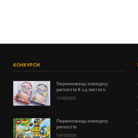
КОНКУРСИ
Переможець конкурсу
репостів 8-14 лютого
15/02/2023
Переможець конкурсу
репостів
14/10/2020