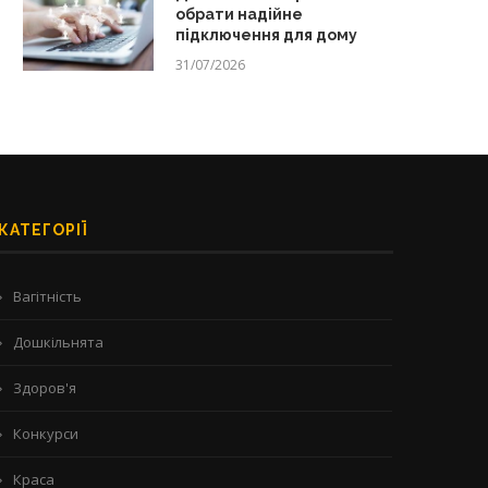
обрати надійне
підключення для дому
31/07/2026
КАТЕГОРІЇ
Вагітність
Дошкільнята
Здоров'я
Конкурси
Краса