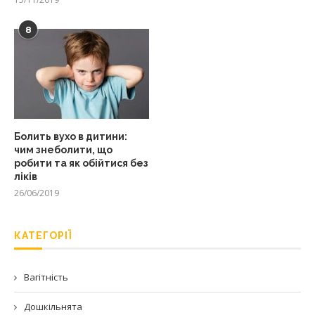
8
Болить вухо в дитини:
чим знеболити, що
робити та як обійтися без
ліків
26/06/2019
КАТЕГОРІЇ
Вагітність
Дошкільнята