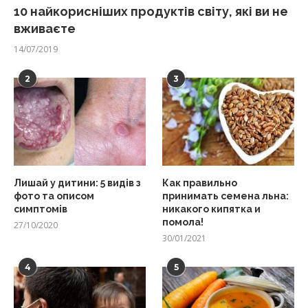
10 найкорисніших продуктів світу, які ви не
вживаєте
14/07/2019
2
3
Лишай у дитини: 5 видів з
Как правильно
фото та описом
принимать семена льна:
симптомів
никакого кипятка и
помола!
27/10/2020
30/01/2021
4
5