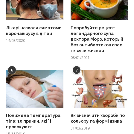
Лікарі назвали симптоми
Попробуйте рецепт
коронавірусу в дітей
легендарного супа
доктора Моро, который
14/03/2020
без антибиотиков спас
тысячи жизней
08/01/2021
6
7
Понижена температура
Як визначити хвороби по
тіла: 10 причин, які її
кольору та формі язика
провокують
31/03/2019
15/11/2019