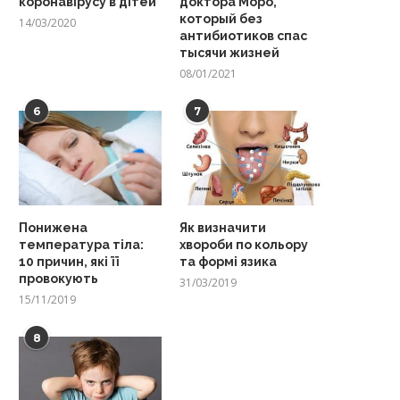
коронавірусу в дітей
доктора Моро,
который без
14/03/2020
антибиотиков спас
тысячи жизней
08/01/2021
6
7
Понижена
Як визначити
температура тіла:
хвороби по кольору
10 причин, які її
та формі язика
провокують
31/03/2019
15/11/2019
8