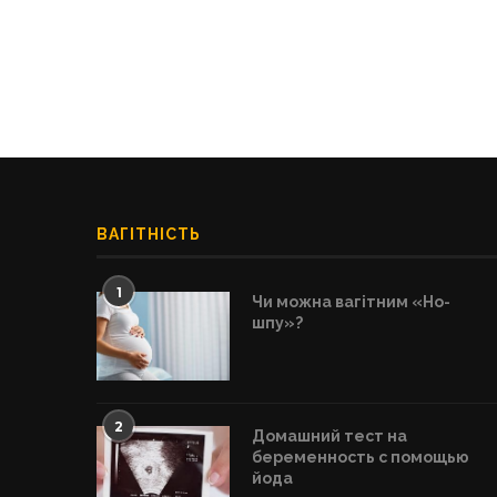
ВАГІТНІСТЬ
1
Чи можна вагітним «Но-
шпу»?
2
Домашний тест на
беременность с помощью
йода