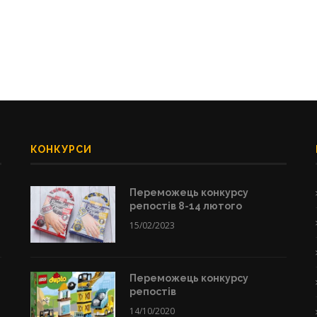
КОНКУРСИ
Переможець конкурсу
репостів 8-14 лютого
15/02/2023
Переможець конкурсу
репостів
14/10/2020