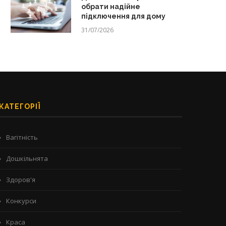
обрати надійне
підключення для дому
31/07/2026
КАТЕГОРІЇ
Вагітність
Дошкільнята
Здоров'я
Конкурси
Краса