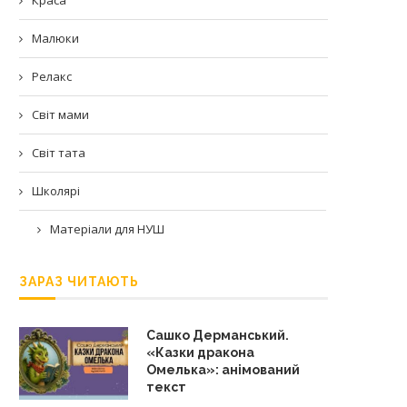
Малюки
Релакс
Світ мами
Світ тата
Школярі
Матеріали для НУШ
ЗАРАЗ ЧИТАЮТЬ
Сашко Дерманський.
«Казки дракона
Омелька»: анімований
текст