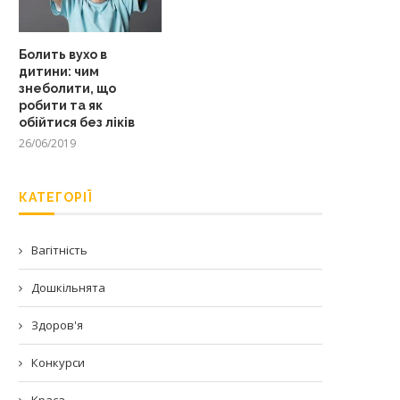
Болить вухо в
дитини: чим
знеболити, що
робити та як
обійтися без ліків
26/06/2019
КАТЕГОРІЇ
Вагітність
Дошкільнята
Здоров'я
Конкурси
Краса