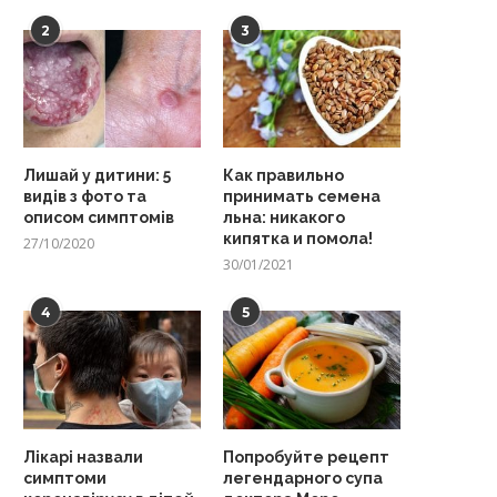
2
3
Лишай у дитини: 5
Как правильно
видів з фото та
принимать семена
описом симптомів
льна: никакого
кипятка и помола!
27/10/2020
30/01/2021
4
5
Лікарі назвали
Попробуйте рецепт
симптоми
легендарного супа