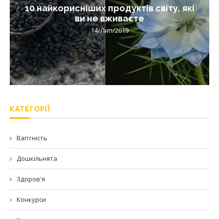
10 найкорисніших продуктів світу, які
ви не вживаєте
14/Лип/2019
КАТЕГОРІЇ
Вагітність
Дошкільнята
Здоров'я
Конкурси