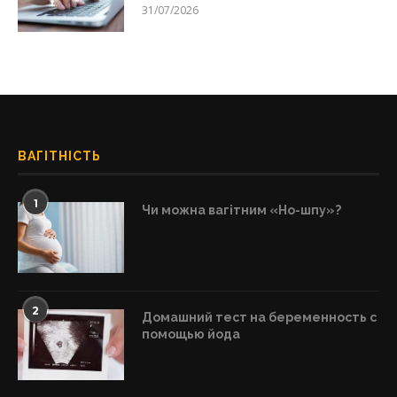
31/07/2026
ВАГІТНІСТЬ
1
Чи можна вагітним «Но-шпу»?
2
Домашний тест на беременность с
помощью йода