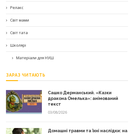
Релакс
Світ мами
Світ тата
Школярі
Матеріали для НУШ
ЗАРАЗ ЧИТАЮТЬ
Сашко Дерманський. «Казки
дракона Омелька»: анімований
текст
03/08/2026
Домашні травми та їхні наслідки: на