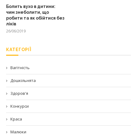
Болить вухо в дитини:
чим знеболити, що
робити та як обійтися без
ліків
26/06/2019
КАТЕГОРІЇ
Вагітність
Дошкільнята
Здоров'я
Конкурси
Краса
Малюки