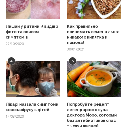
Лишай у дитини: 5 видів з
Как правильно
фото та описом
принимать семена льна:
симптомів
никакого кипятка и
помола!
27/10/2020
30/01/2021
4
5
Лікарі назвали симптоми
Попробуйте рецепт
коронавірусу в дітей
легендарного супа
доктора Моро, который
14/03/2020
без антибиотиков спас
тысячи жизней