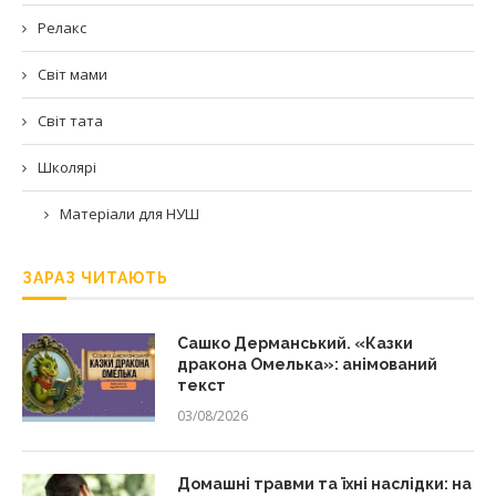
Релакс
Світ мами
Світ тата
Школярі
Матеріали для НУШ
ЗАРАЗ ЧИТАЮТЬ
Сашко Дерманський. «Казки
дракона Омелька»: анімований
текст
03/08/2026
Домашні травми та їхні наслідки: на