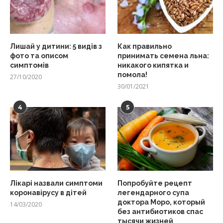
Лишай у дитини: 5 видів з
Как правильно
фото та описом
принимать семена льна:
симптомів
никакого кипятка и
помола!
27/10/2020
30/01/2021
4
5
Лікарі назвали симптоми
Попробуйте рецепт
коронавірусу в дітей
легендарного супа
доктора Моро, который
14/03/2020
без антибиотиков спас
тысячи жизней