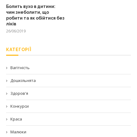
Болить вухо в дитини:
чим знеболити, що
робити та як обійтися без
ліків
26/06/2019
КАТЕГОРІЇ
Вагітність
Дошкільнята
Здоров'я
Конкурси
Краса
Малюки