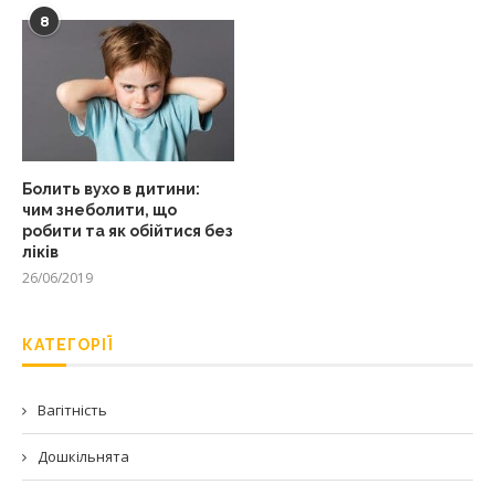
8
Болить вухо в дитини:
чим знеболити, що
робити та як обійтися без
ліків
26/06/2019
КАТЕГОРІЇ
Вагітність
Дошкільнята