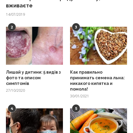
вживаєте
14/07/2019
2
3
Лишай у дитини: 5 видів з
Как правильно
фото та описом
принимать семена льна:
симптомів
никакого кипятка и
помола!
27/10/2020
30/01/2021
4
5