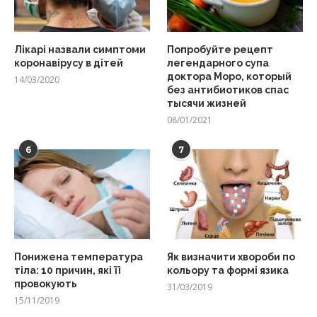
Лікарі назвали симптоми
Попробуйте рецепт
коронавірусу в дітей
легендарного супа
доктора Моро, который
14/03/2020
без антибиотиков спас
тысячи жизней
08/01/2021
6
7
Понижена температура
Як визначити хвороби по
тіла: 10 причин, які її
кольору та формі язика
провокують
31/03/2019
15/11/2019