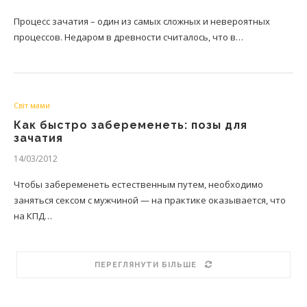
Процесс зачатия – один из самых сложных и невероятных
процессов. Недаром в древности считалось, что в…
Світ мами
Как быстро забеременеть: позы для
зачатия
14/03/2012
Чтобы забеременеть естественным путем, необходимо
заняться сексом с мужчиной — на практике оказывается, что
на КПД…
ПЕРЕГЛЯНУТИ БІЛЬШЕ