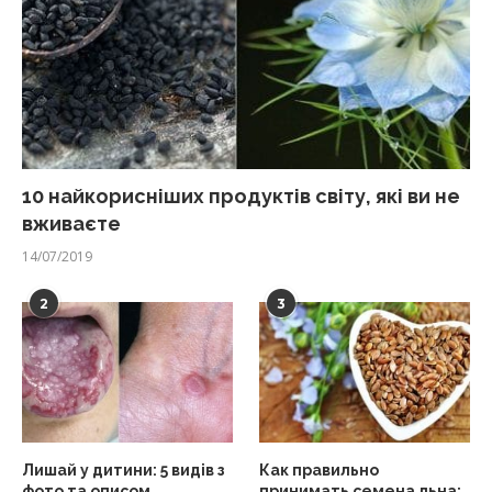
10 найкорисніших продуктів світу, які ви не
вживаєте
14/07/2019
2
3
Лишай у дитини: 5 видів з
Как правильно
фото та описом
принимать семена льна: