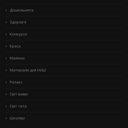
Дошкільнята
Здоров'я
Конкурси
Краса
Малюки
Матеріали для НУШ
Релакс
Світ мами
Світ тата
Школярі