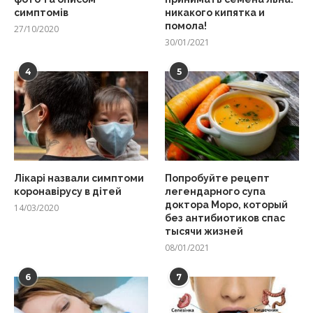
симптомів
никакого кипятка и
помола!
27/10/2020
30/01/2021
4
5
Лікарі назвали симптоми
Попробуйте рецепт
коронавірусу в дітей
легендарного супа
доктора Моро, который
14/03/2020
без антибиотиков спас
тысячи жизней
08/01/2021
6
7