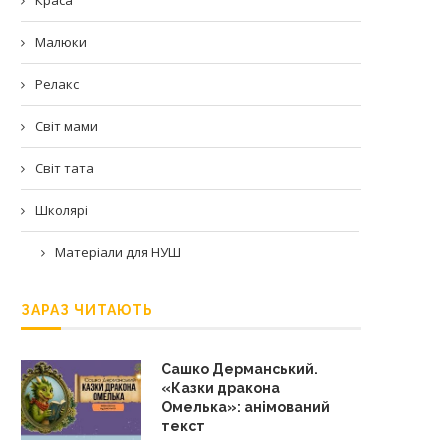
Малюки
Релакс
Світ мами
Світ тата
Школярі
Матеріали для НУШ
ЗАРАЗ ЧИТАЮТЬ
Сашко Дерманський.
«Казки дракона
Омелька»: анімований
текст