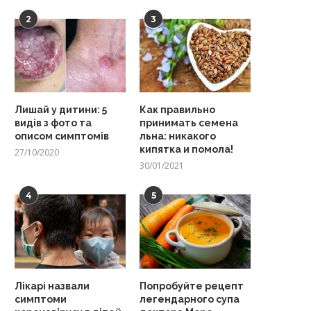
2
3
Лишай у дитини: 5
Как правильно
видів з фото та
принимать семена
описом симптомів
льна: никакого
кипятка и помола!
27/10/2020
30/01/2021
4
5
Лікарі назвали
Попробуйте рецепт
симптоми
легендарного супа