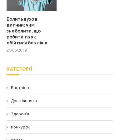
Болить вухо в
дитини: чим
знеболити, що
робити та як
обійтися без ліків
26/06/2019
КАТЕГОРІЇ
Вагітність
Дошкільнята
Здоров'я
Конкурси
Краса