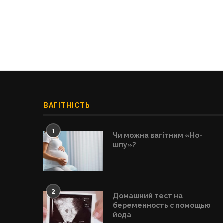
ВАГІТНІСТЬ
1
Чи можна вагітним «Но-
шпу»?
2
Домашний тест на
беременность с помощью
йода