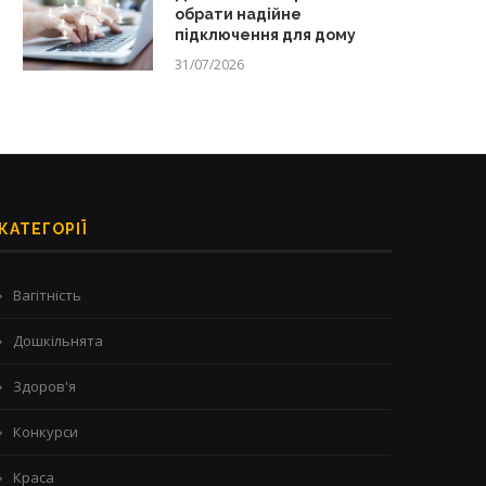
обрати надійне
підключення для дому
31/07/2026
КАТЕГОРІЇ
Вагітність
Дошкільнята
Здоров'я
Конкурси
Краса