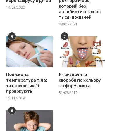
коронавірусу в дітей
доктора Моро,
который без
14/03/2020
антибиотиков спас
тысячи жизней
08/01/2021
6
7
Понижена
Як визначити
температура тіла:
хвороби по кольору
10 причин, які її
та формі язика
провокують
31/03/2019
15/11/2019
8