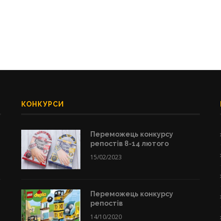
КОНКУРСИ
Переможець конкурсу
репостів 8-14 лютого
15/02/2023
Переможець конкурсу
репостів
14/10/2020