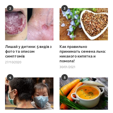
2
3
Лишай у дитини: 5 видів з
Как правильно
фото та описом
принимать семена льна:
симптомів
никакого кипятка и
помола!
27/10/2020
30/01/2021
4
5