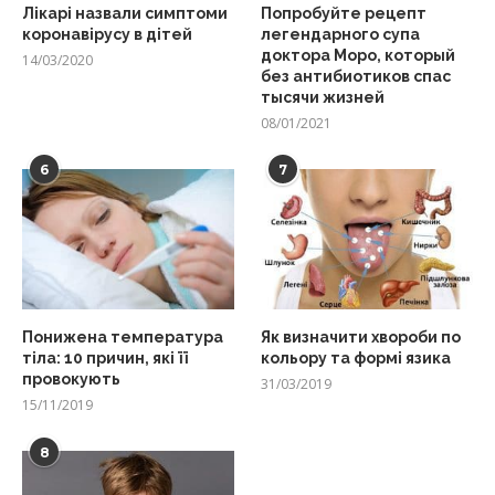
Лікарі назвали симптоми
Попробуйте рецепт
коронавірусу в дітей
легендарного супа
доктора Моро, который
14/03/2020
без антибиотиков спас
тысячи жизней
08/01/2021
6
7
Понижена температура
Як визначити хвороби по
тіла: 10 причин, які її
кольору та формі язика
провокують
31/03/2019
15/11/2019
8