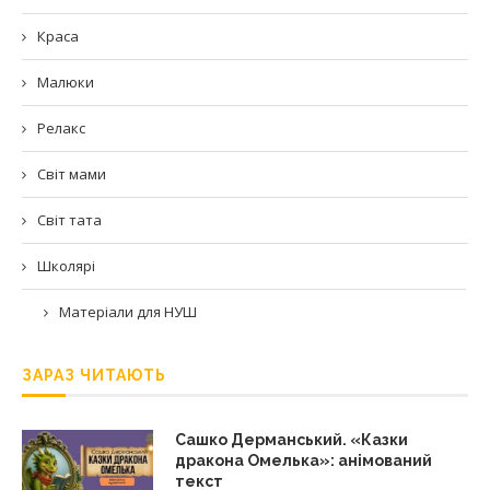
Краса
Малюки
Релакс
Світ мами
Світ тата
Школярі
Матеріали для НУШ
ЗАРАЗ ЧИТАЮТЬ
Сашко Дерманський. «Казки
дракона Омелька»: анімований
текст