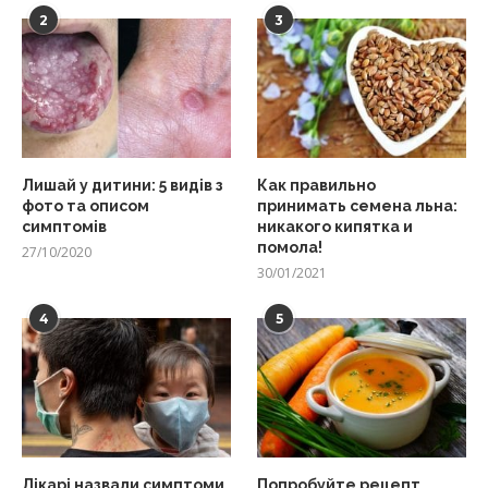
2
3
Лишай у дитини: 5 видів з
Как правильно
фото та описом
принимать семена льна:
симптомів
никакого кипятка и
помола!
27/10/2020
30/01/2021
4
5
Лікарі назвали симптоми
Попробуйте рецепт