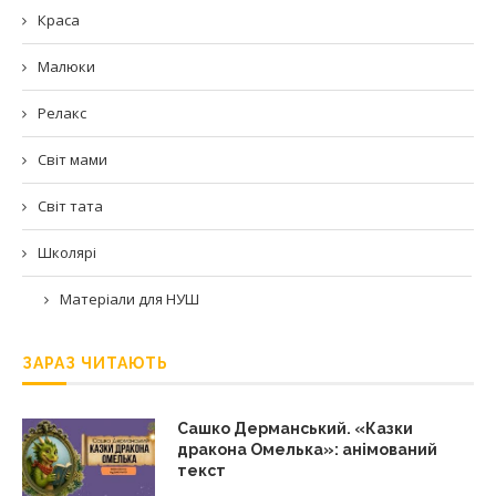
Краса
Малюки
Релакс
Світ мами
Світ тата
Школярі
Матеріали для НУШ
ЗАРАЗ ЧИТАЮТЬ
Сашко Дерманський. «Казки
дракона Омелька»: анімований
текст