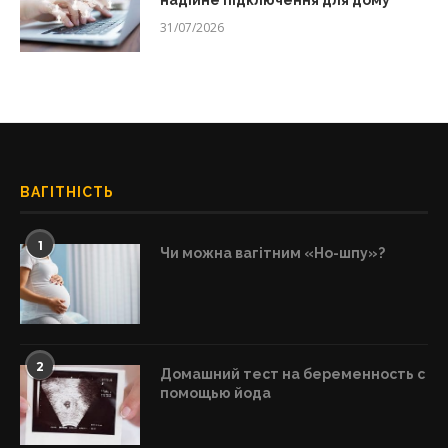
надійне підключення для дому
31/07/2026
ВАГІТНІСТЬ
1
Чи можна вагітним «Но-шпу»?
2
Домашний тест на беременность с
помощью йода