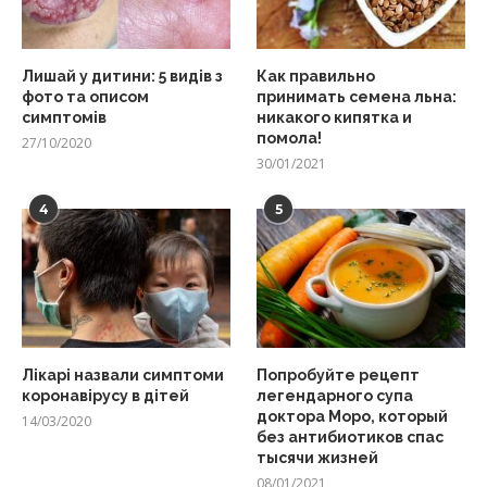
Лишай у дитини: 5 видів з
Как правильно
фото та описом
принимать семена льна:
симптомів
никакого кипятка и
помола!
27/10/2020
30/01/2021
4
5
Лікарі назвали симптоми
Попробуйте рецепт
коронавірусу в дітей
легендарного супа
доктора Моро, который
14/03/2020
без антибиотиков спас
тысячи жизней
08/01/2021