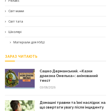
Релакс
Світ мами
Світ тата
Школярі
Матеріали для НУШ
ЗАРАЗ ЧИТАЮТЬ
Сашко Дерманський. «Казки
дракона Омелька»: анімований
текст
03/08/2026
Домашні травми та їхні наслідки: на
що звертати увагу після інциденту