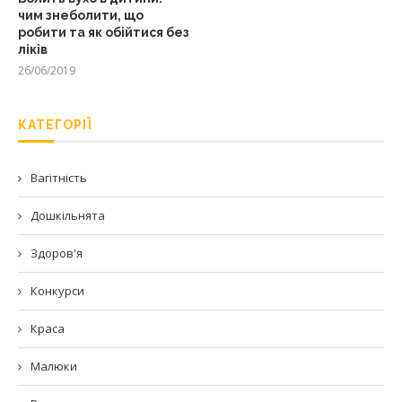
чим знеболити, що
робити та як обійтися без
ліків
26/06/2019
КАТЕГОРІЇ
Вагітність
Дошкільнята
Здоров'я
Конкурси
Краса
Малюки