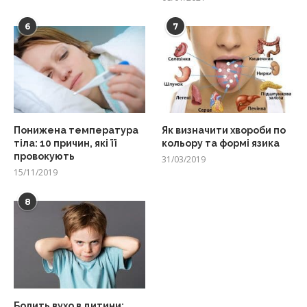
6
7
Понижена температура
Як визначити хвороби по
тіла: 10 причин, які її
кольору та формі язика
провокують
31/03/2019
15/11/2019
8
Болить вухо в дитини: