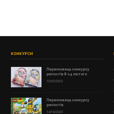
КОНКУРСИ
Переможець конкурсу
репостів 8-14 лютого
15/02/2023
Переможець конкурсу
репостів
14/10/2020