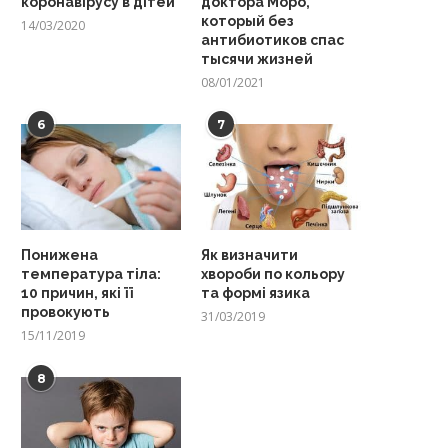
коронавірусу в дітей
доктора Моро,
который без
14/03/2020
антибиотиков спас
тысячи жизней
08/01/2021
6
7
Понижена
Як визначити
температура тіла:
хвороби по кольору
10 причин, які її
та формі язика
провокують
31/03/2019
15/11/2019
8