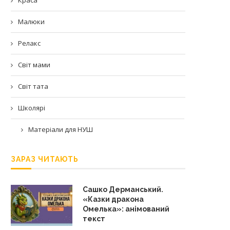
Малюки
Релакс
Світ мами
Світ тата
Школярі
Матеріали для НУШ
ЗАРАЗ ЧИТАЮТЬ
Сашко Дерманський.
«Казки дракона
Омелька»: анімований
текст