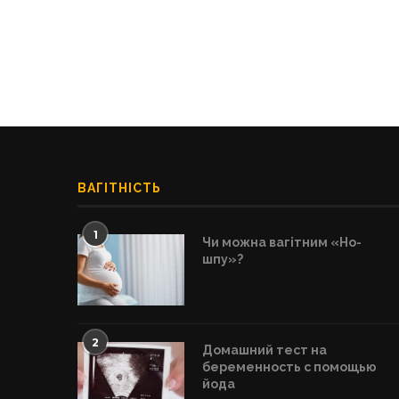
ВАГІТНІСТЬ
1
Чи можна вагітним «Но-
шпу»?
2
Домашний тест на
беременность с помощью
йода