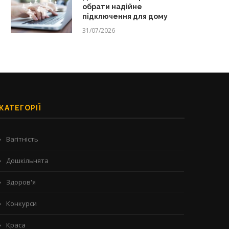
обрати надійне
підключення для дому
31/07/2026
КАТЕГОРІЇ
Вагітність
Дошкільнята
Здоров'я
Конкурси
Краса