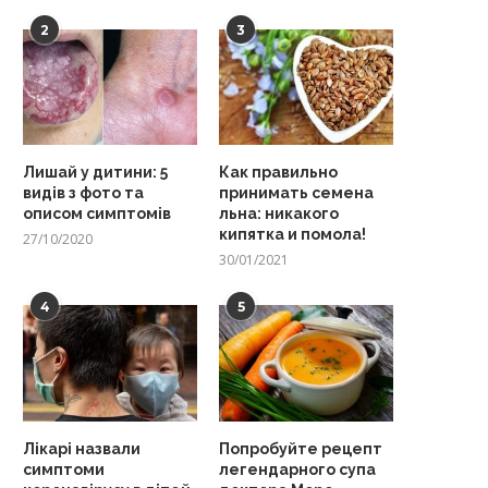
2
3
Лишай у дитини: 5
Как правильно
видів з фото та
принимать семена
описом симптомів
льна: никакого
кипятка и помола!
27/10/2020
30/01/2021
4
5
Лікарі назвали
Попробуйте рецепт
симптоми
легендарного супа