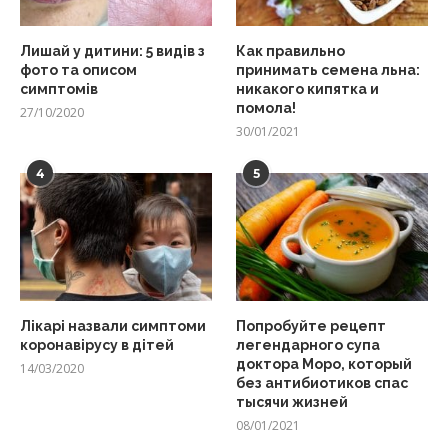
Лишай у дитини: 5 видів з
Как правильно
фото та описом
принимать семена льна:
симптомів
никакого кипятка и
помола!
27/10/2020
30/01/2021
4
5
Лікарі назвали симптоми
Попробуйте рецепт
коронавірусу в дітей
легендарного супа
доктора Моро, который
14/03/2020
без антибиотиков спас
тысячи жизней
08/01/2021