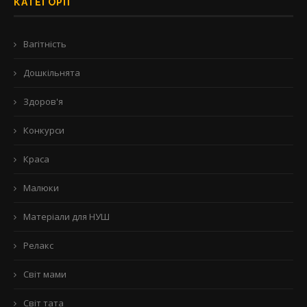
КАТЕГОРІЇ
Вагітність
Дошкільнята
Здоров'я
Конкурси
Краса
Малюки
Матеріали для НУШ
Релакс
Світ мами
Світ тата