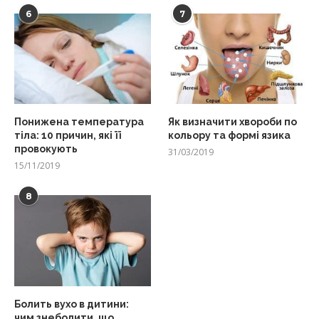
6
7
Понижена температура
Як визначити хвороби по
тіла: 10 причин, які її
кольору та формі язика
провокують
31/03/2019
15/11/2019
8
Болить вухо в дитини:
чим знеболити, що