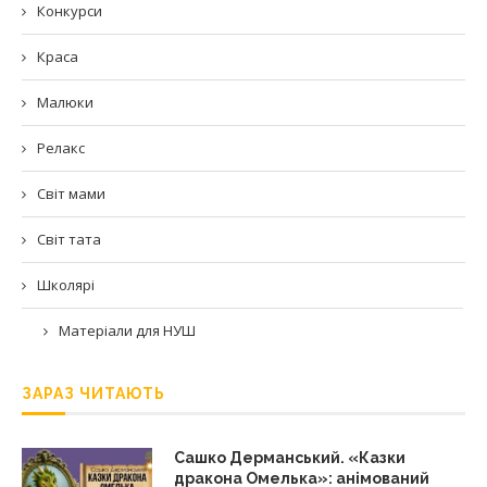
Конкурси
Краса
Малюки
Релакс
Світ мами
Світ тата
Школярі
Матеріали для НУШ
ЗАРАЗ ЧИТАЮТЬ
Сашко Дерманський. «Казки
дракона Омелька»: анімований