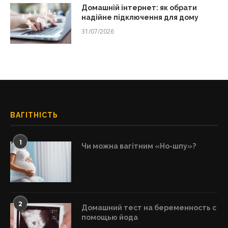
Домашній інтернет: як обрати
надійне підключення для дому
31/07/2026
ВАГІТНІСТЬ
1
Чи можна вагітним «Но-шпу»?
2
Домашний тест на беременность с
помощью йода