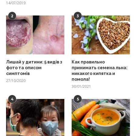
14/07/2019
2
3
Лишай у дитини: 5 видів з
Как правильно
фото та описом
принимать семена льна:
симптомів
никакого кипятка и
помола!
27/10/2020
30/01/2021
4
5