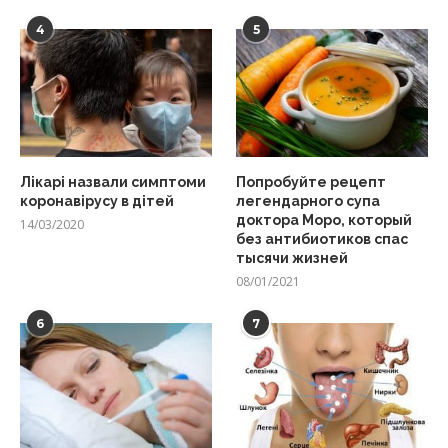
4
5
Лікарі назвали симптоми
Попробуйте рецепт
коронавірусу в дітей
легендарного супа
доктора Моро, который
14/03/2020
без антибиотиков спас
тысячи жизней
08/01/2021
6
7