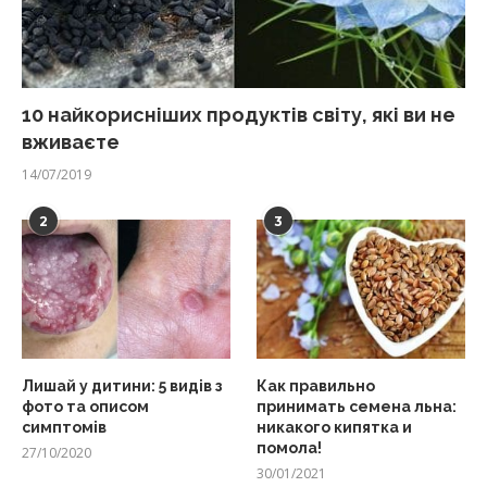
10 найкорисніших продуктів світу, які ви не
вживаєте
14/07/2019
2
3
Лишай у дитини: 5 видів з
Как правильно
фото та описом
принимать семена льна:
симптомів
никакого кипятка и
помола!
27/10/2020
30/01/2021