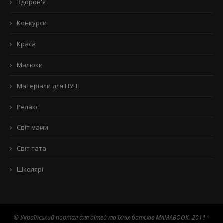
Здоров'я
Конкурси
Краса
Малюки
Матеріали для НУШ
Релакс
Світ мами
Світ тата
Школярі
© Український портал для дітей та їхніх батьків MAMABOOK. 2011 -