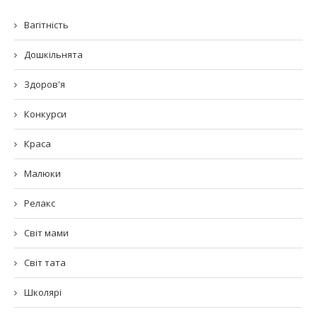
Вагітність
Дошкільнята
Здоров'я
Конкурси
Краса
Малюки
Релакс
Світ мами
Світ тата
Школярі