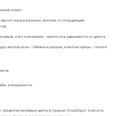
енный этикет.
яркого окраса (красные, желтые), то сотрудницам
тов.
чивым, а его толкование – меняться в зависимости от цветка.
ра, желтые розы – обмана и разлуки, а желтые ирисы – тепла и
увств.
жбы и искренности.
, предпочитая живые цветы в горшках. И наоборот. Если есть