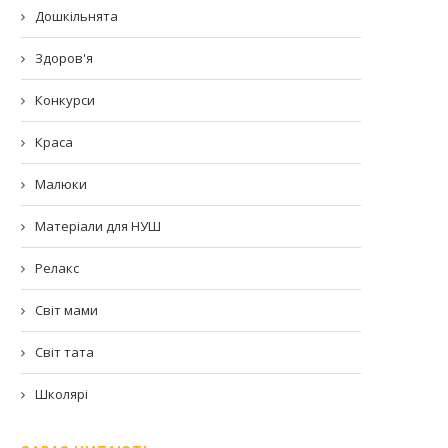
Дошкільнята
Здоров'я
Конкурси
Краса
Малюки
Матеріали для НУШ
Релакс
Світ мами
Світ тата
Школярі