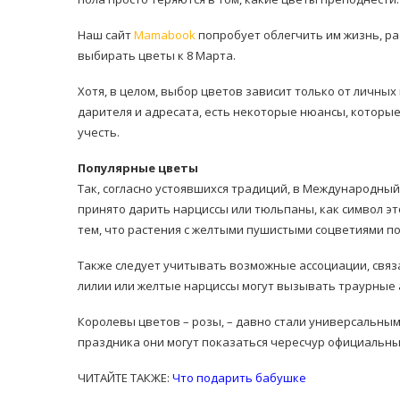
Наш сайт
Mamabook
попробует облегчить им жизнь, ра
выбирать цветы к 8 Марта.
Хотя, в целом, выбор цветов зависит только от личны
дарителя и адресата, есть некоторые нюансы, которые
учесть.
равильно принимать
Лікарі назвали 
льна: никакого кипятка
Популярные цветы
коронавірусу в
и...
Так, согласно устоявшихся традиций, в Международный
14/Бер/2020
принято дарить нарциссы или тюльпаны, как символ это
30/Січ/2021
тем, что растения с желтыми пушистыми соцветиями по
Также следует учитывать возможные ассоциации, связа
лилии или желтые нарциссы могут вызывать траурные а
Королевы цветов – розы, – давно стали универсальным 
праздника они могут показаться чересчур официальны
ЧИТАЙТЕ ТАКЖЕ:
Что подарить бабушке