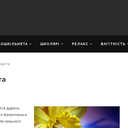
ДОШКІЛЬНЯТА
ШКОЛЯРІ
РЕЛАКС
ВАГІТНІСТЬ
Марта
та
тся дарить
го Валентина и
ли сильного