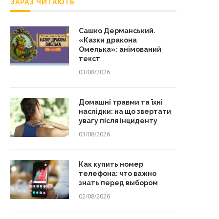
ЗАРАЗ ЧИТАЮТЬ
Сашко Дерманський.
«Казки дракона
Омелька»: анімований
текст
03/08/2026
Домашні травми та їхні
наслідки: на що звертати
увагу після інциденту
03/08/2026
Как купить номер
телефона: что важно
знать перед выбором
02/08/2026