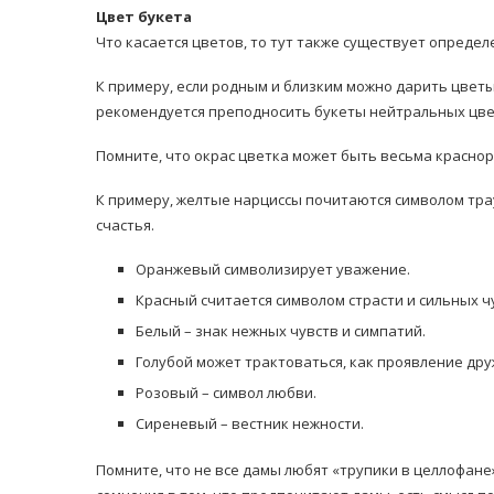
Цвет букета
Что касается цветов, то тут также существует определ
К примеру, если родным и близким можно дарить цветы 
рекомендуется преподносить букеты нейтральных цве
Помните, что окрас цветка может быть весьма красноре
К примеру, желтые нарциссы почитаются символом трау
счастья.
Оранжевый символизирует уважение.
Красный считается символом страсти и сильных ч
Белый – знак нежных чувств и симпатий.
Голубой может трактоваться, как проявление дру
Розовый – символ любви.
Сиреневый – вестник нежности.
Помните, что не все дамы любят «трупики в целлофане»