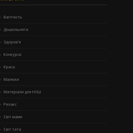
Вагітність
Дошкільнята
Здоров'я
Конкурси
Краса
Малюки
Матеріали для НУШ
Релакс
Світ мами
Світ тата