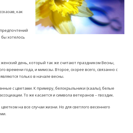
ссказав, как
х предпочтений
 бы хотелось
Попробуйте рецепт
симптоми
легендарного супа доктора
 дітей
Моро, который без...
 женский день, который так же считают праздником Весны,
го времени года, и мимозы. Второе, скорее всего, связанно с
08/Січ/2021
являются только в начале весны.
нные с цветами. К примеру, белокрыльники (каалы), белые
ссоциации. То же касается и символа ветеранов – гвоздик.
цветком на все случаи жизни. Но для светлого весеннего
ми.