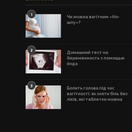
1
Чи можна вагітним «Но-
шпу»?
2
Домашний тест на
беременность с помощью
йода
3
Болить голова під час
вагітності: як зняти біль без
ліків, які таблетки можна