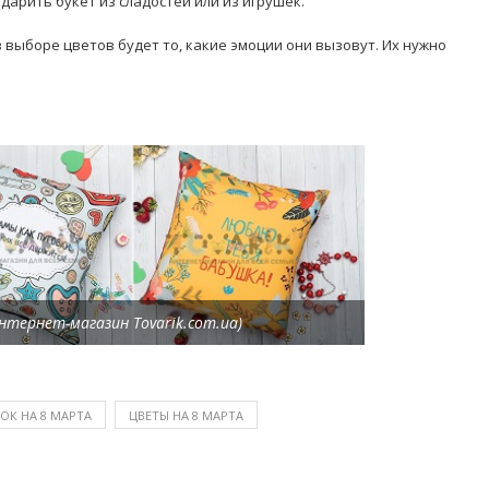
дарить букет из сладостей или из игрушек.
 выборе цветов будет то, какие эмоции они вызовут. Их нужно
тернет-магазин Tovarik.com.ua)
ОК НА 8 МАРТА
ЦВЕТЫ НА 8 МАРТА