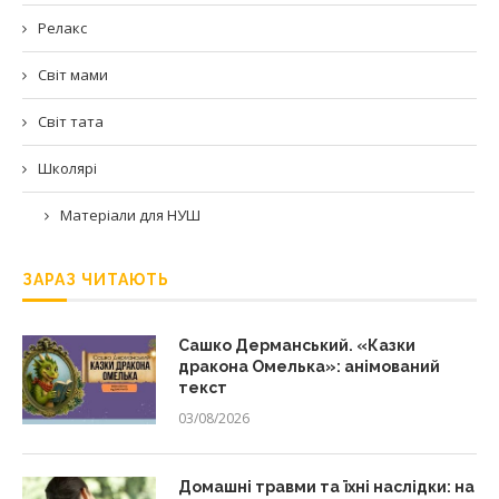
Релакс
Світ мами
Світ тата
Школярі
Матеріали для НУШ
ЗАРАЗ ЧИТАЮТЬ
Сашко Дерманський. «Казки
дракона Омелька»: анімований
текст
03/08/2026
Домашні травми та їхні наслідки: на