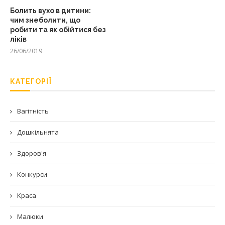
Болить вухо в дитини:
чим знеболити, що
робити та як обійтися без
ліків
26/06/2019
КАТЕГОРІЇ
Вагітність
Дошкільнята
Здоров'я
Конкурси
Краса
Малюки