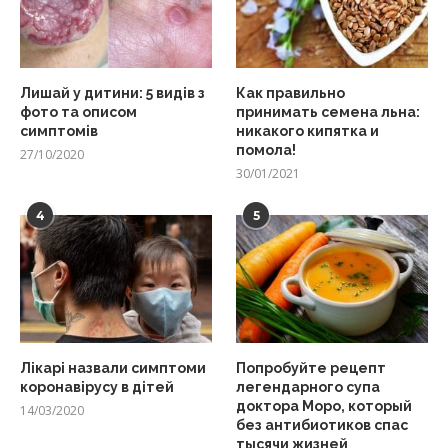
Лишай у дитини: 5 видів з
Как правильно
фото та описом
принимать семена льна:
симптомів
никакого кипятка и
помола!
27/10/2020
30/01/2021
4
5
Лікарі назвали симптоми
Попробуйте рецепт
коронавірусу в дітей
легендарного супа
доктора Моро, который
14/03/2020
без антибиотиков спас
тысячи жизней