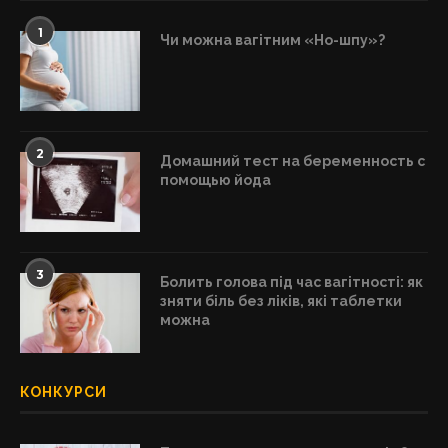
1
Чи можна вагітним «Но-шпу»?
2
Домашний тест на беременность с
помощью йода
3
Болить голова під час вагітності: як
зняти біль без ліків, які таблетки
можна
КОНКУРСИ