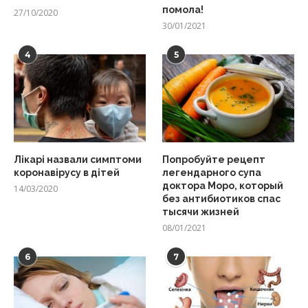
помола!
27/10/2020
30/01/2021
4
5
Лікарі назвали симптоми
Попробуйте рецепт
коронавірусу в дітей
легендарного супа
доктора Моро, который
14/03/2020
без антибиотиков спас
тысячи жизней
08/01/2021
6
7