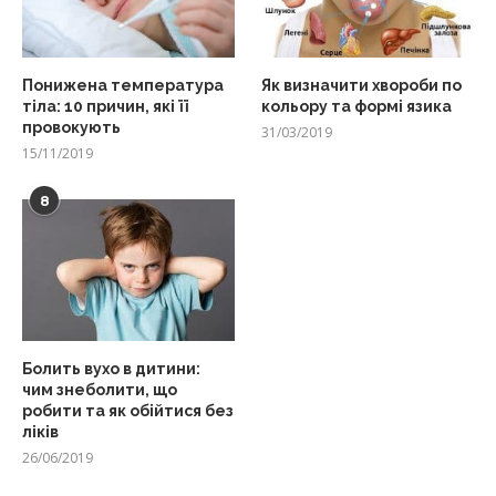
Понижена температура
Як визначити хвороби по
тіла: 10 причин, які її
кольору та формі язика
провокують
31/03/2019
15/11/2019
8
Болить вухо в дитини:
чим знеболити, що
робити та як обійтися без
ліків
26/06/2019