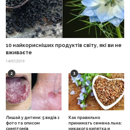
10 найкорисніших продуктів світу, які ви не
вживаєте
14/07/2019
2
3
Лишай у дитини: 5 видів з
Как правильно
фото та описом
принимать семена льна:
симптомів
никакого кипятка и