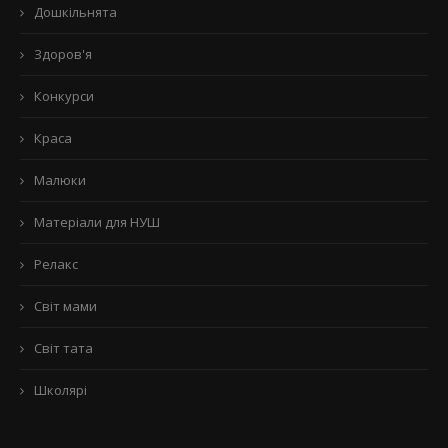
Дошкільнята
Здоров'я
Конкурси
Краса
Малюки
Матеріали для НУШ
Релакс
Світ мами
Світ тата
Школярі