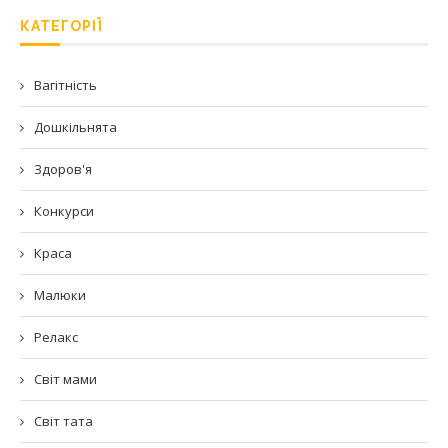
КАТЕГОРІЇ
Вагітність
Дошкільнята
Здоров'я
Конкурси
Краса
Малюки
Релакс
Світ мами
Світ тата