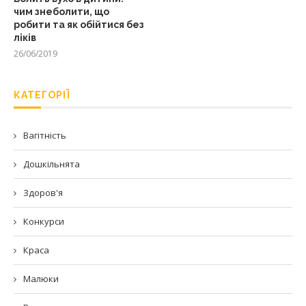
чим знеболити, що
робити та як обійтися без
ліків
26/06/2019
КАТЕГОРІЇ
Вагітність
Дошкільнята
Здоров'я
Конкурси
Краса
Малюки