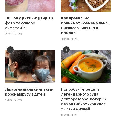
Лишай у дитини: 5 видів з
Как правильно
фото та описом
принимать семена льна:
симптомів
никакого кипятка и
помола!
27/10/2020
30/01/2021
4
5
Лікарі назвали симптоми
Попробуйте рецепт
коронавірусу в дітей
легендарного супа
доктора Моро, который
14/03/2020
без антибиотиков спас
тысячи жизней
08/01/2021