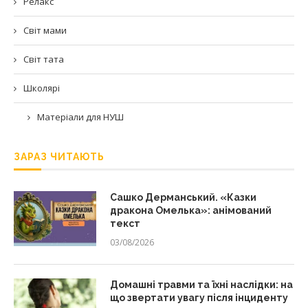
Релакс
Світ мами
Світ тата
Школярі
Матеріали для НУШ
ЗАРАЗ ЧИТАЮТЬ
Сашко Дерманський. «Казки
дракона Омелька»: анімований
текст
03/08/2026
Домашні травми та їхні наслідки: на
що звертати увагу після інциденту