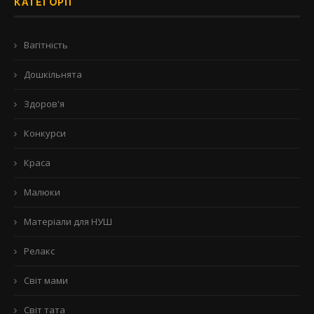
КАТЕГОРІЇ
Вагітність
Дошкільнята
Здоров'я
Конкурси
Краса
Малюки
Матеріали для НУШ
Релакс
Світ мами
Світ тата