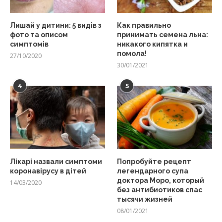
Лишай у дитини: 5 видів з
Как правильно
фото та описом
принимать семена льна:
симптомів
никакого кипятка и
помола!
27/10/2020
30/01/2021
4
5
Лікарі назвали симптоми
Попробуйте рецепт
коронавірусу в дітей
легендарного супа
доктора Моро, который
14/03/2020
без антибиотиков спас
тысячи жизней
08/01/2021