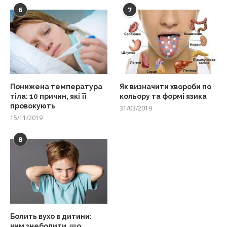
6
7
Понижена температура
Як визначити хвороби по
тіла: 10 причин, які її
кольору та формі язика
провокують
31/03/2019
15/11/2019
8
Болить вухо в дитини:
чим знеболити, що