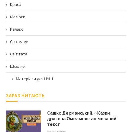
Краса
Малюки
Релакс
Світ мами
Світ тата
Школярі
Матеріали для НУШ
ЗАРАЗ ЧИТАЮТЬ
Сашко Дерманський. «Казки
дракона Омелька»: анімований
текст