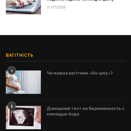
31/07/2026
ВАГІТНІСТЬ
1
Чи можна вагітним «Но-шпу»?
2
Домашний тест на беременность с
помощью йода