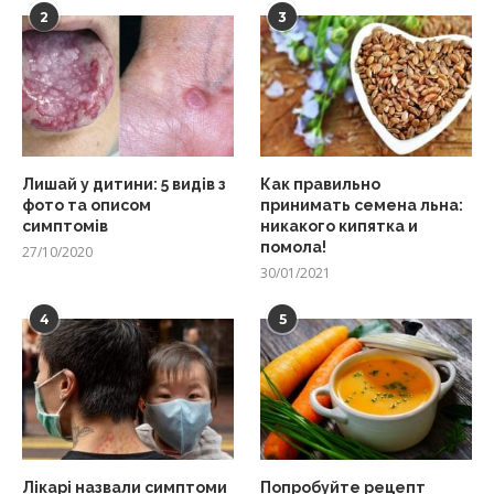
2
3
Лишай у дитини: 5 видів з
Как правильно
фото та описом
принимать семена льна:
симптомів
никакого кипятка и
помола!
27/10/2020
30/01/2021
4
5
Лікарі назвали симптоми
Попробуйте рецепт