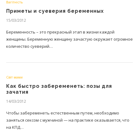
Вагітність
Приметы и суеверия беременных
15/03/2012
Беременность – это прекрасный этап в жизни каждой
женщины. Беременную женщину зачастую окружает огромное
количество суеверий…
Світ мами
Как быстро забеременеть: позы для
зачатия
14/03/2012
Чтобы забеременеть естественным путем, необходимо
заняться сексом с мужчиной — на практике оказывается, что
на КПД…