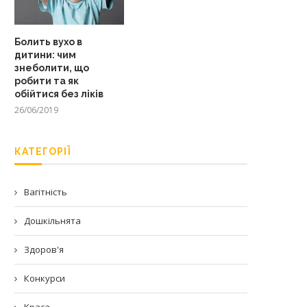
Болить вухо в
дитини: чим
знеболити, що
робити та як
обійтися без ліків
26/06/2019
КАТЕГОРІЇ
Вагітність
Дошкільнята
Здоров'я
Конкурси
Краса