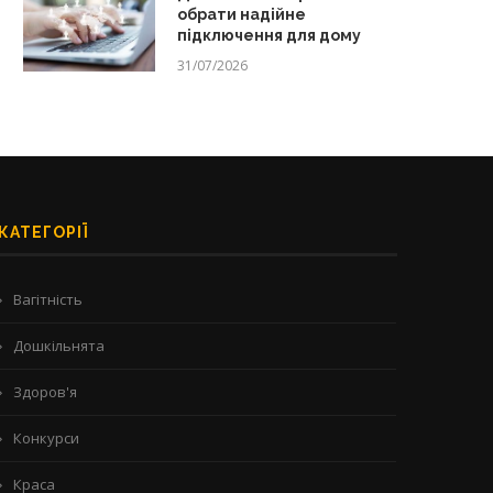
обрати надійне
підключення для дому
31/07/2026
КАТЕГОРІЇ
Вагітність
Дошкільнята
Здоров'я
Конкурси
Краса