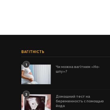
ВАГІТНІСТЬ
1
Чи можна вагітним «Но-
шпу»?
2
Домашний тест на
беременность с помощью
йода