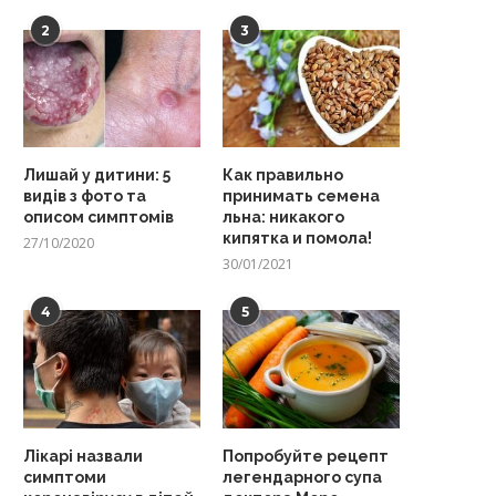
2
3
Лишай у дитини: 5
Как правильно
видів з фото та
принимать семена
описом симптомів
льна: никакого
кипятка и помола!
27/10/2020
30/01/2021
4
5
Лікарі назвали
Попробуйте рецепт
симптоми
легендарного супа