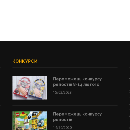
КОНКУРСИ
Переможець конкурсу
репостів 8-14 лютого
15/02/2023
Переможець конкурсу
репостів
14/10/2020