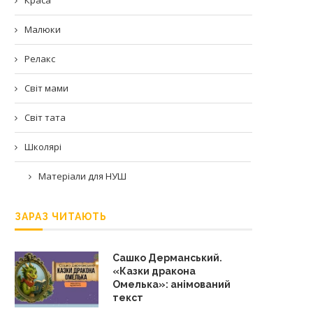
Малюки
Релакс
Світ мами
Світ тата
Школярі
Матеріали для НУШ
ЗАРАЗ ЧИТАЮТЬ
Сашко Дерманський.
«Казки дракона
Омелька»: анімований
текст