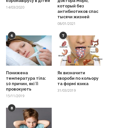
коронавірусу в дітей
доктора Моро,
который без
14/03/2020
антибиотиков спас
тысячи жизней
08/01/2021
6
7
Понижена
Як визначити
температура тіла:
хвороби по кольору
10 причин, які її
та формі язика
провокують
31/03/2019
15/11/2019
8