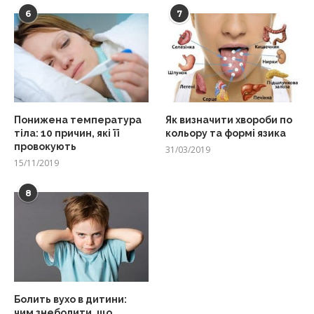
6
7
Понижена температура
Як визначити хвороби по
тіла: 10 причин, які її
кольору та формі язика
провокують
31/03/2019
15/11/2019
8
Болить вухо в дитини:
чим знеболити, що