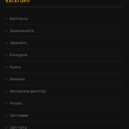
КАТЕГОРІЇ
Вагітність
Дошкільнята
Здоров'я
Конкурси
Краса
Малюки
Матеріали для НУШ
Релакс
Світ мами
Світ тата