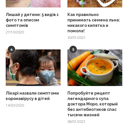
Лишай у дитини: 5 видів з
Как правильно
фото та описом
принимать семена льна:
симптомів
никакого кипятка и
помола!
27/10/2020
30/01/2021
4
5
Лікарі назвали симптоми
Попробуйте рецепт
коронавірусу в дітей
легендарного супа
доктора Моро, который
14/03/2020
без антибиотиков спас
тысячи жизней
08/01/2021