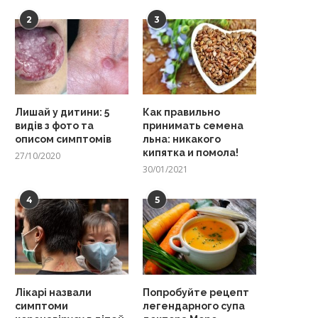
2
3
Лишай у дитини: 5
Как правильно
видів з фото та
принимать семена
описом симптомів
льна: никакого
кипятка и помола!
27/10/2020
30/01/2021
4
5
Лікарі назвали
Попробуйте рецепт
симптоми
легендарного супа