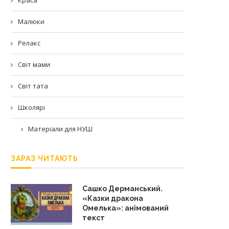
Малюки
Релакс
Світ мами
Світ тата
Школярі
Матеріали для НУШ
ЗАРАЗ ЧИТАЮТЬ
Сашко Дерманський.
«Казки дракона
Омелька»: анімований
текст