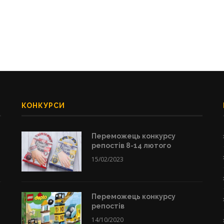
КОНКУРСИ
Переможець конкурсу
репостів 8-14 лютого
15/02/2023
Переможець конкурсу
репостів
14/10/2020