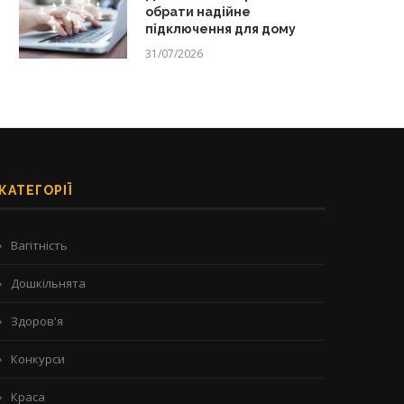
обрати надійне
підключення для дому
31/07/2026
КАТЕГОРІЇ
Вагітність
Дошкільнята
Здоров'я
Конкурси
Краса