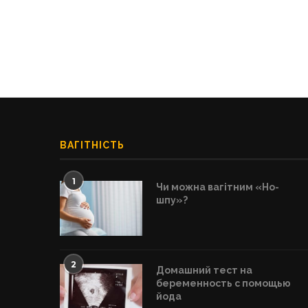
ВАГІТНІСТЬ
1
Чи можна вагітним «Но-
шпу»?
2
Домашний тест на
беременность с помощью
йода