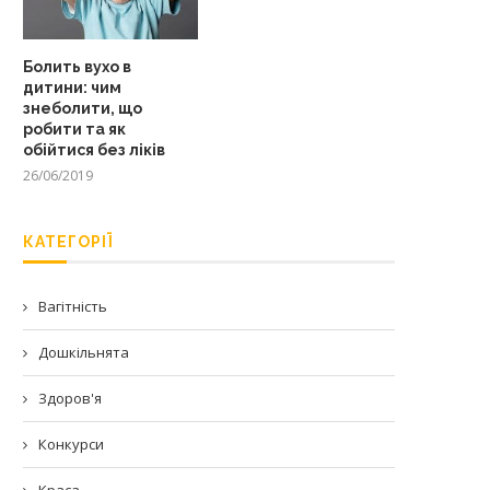
Болить вухо в
дитини: чим
знеболити, що
робити та як
обійтися без ліків
26/06/2019
КАТЕГОРІЇ
Вагітність
Дошкільнята
Здоров'я
Конкурси
Краса