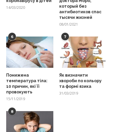
коронавірусу в дітей
доктора Моро,
который без
14/03/2020
антибиотиков спас
тысячи жизней
08/01/2021
6
7
Понижена
Як визначити
температура тіла:
хвороби по кольору
10 причин, які її
та формі язика
провокують
31/03/2019
15/11/2019
8