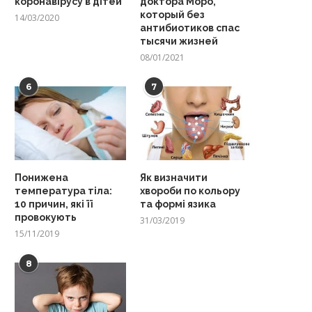
коронавірусу в дітей
доктора Моро,
который без
14/03/2020
антибиотиков спас
тысячи жизней
08/01/2021
6
7
Понижена
Як визначити
температура тіла:
хвороби по кольору
10 причин, які її
та формі язика
провокують
31/03/2019
15/11/2019
8