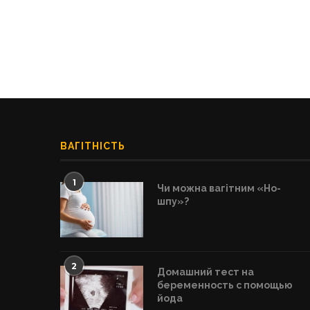
ВАГІТНІСТЬ
1
Чи можна вагітним «Но-
шпу»?
2
Домашний тест на
беременность с помощью
йода