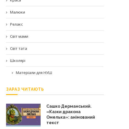
Малюки
Релакс
Світ мами
Світ тата
Школярі
Матеріали для НУШ
ЗАРАЗ ЧИТАЮТЬ
Сашко Дерманський.
«Казки дракона
Омелька»: анімований
текст