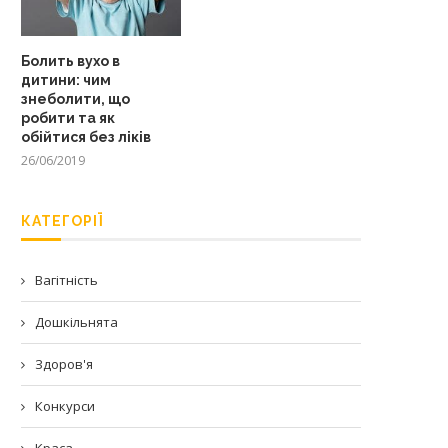
Болить вухо в
дитини: чим
знеболити, що
робити та як
обійтися без ліків
26/06/2019
КАТЕГОРІЇ
Вагітність
Дошкільнята
Здоров'я
Конкурси
Краса