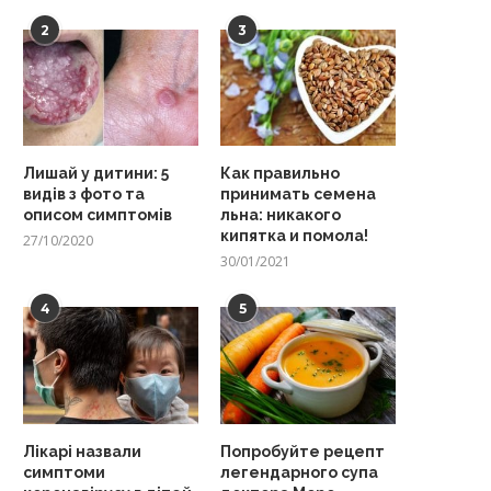
2
3
Лишай у дитини: 5
Как правильно
видів з фото та
принимать семена
описом симптомів
льна: никакого
кипятка и помола!
27/10/2020
30/01/2021
4
5
Лікарі назвали
Попробуйте рецепт
симптоми
легендарного супа