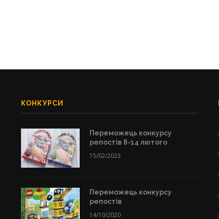
КОНКУРСИ
Переможець конкурсу
репостів 8-14 лютого
15/02/2023
Переможець конкурсу
репостів
14/10/2020