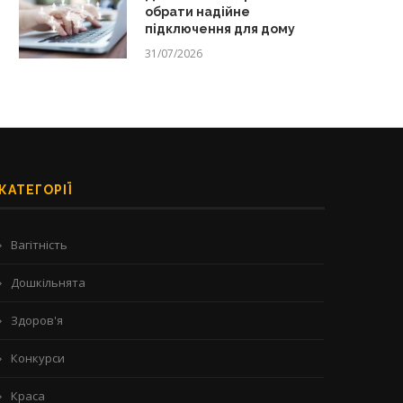
обрати надійне
підключення для дому
31/07/2026
КАТЕГОРІЇ
Вагітність
Дошкільнята
Здоров'я
Конкурси
Краса