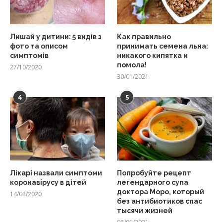
Лишай у дитини: 5 видів з
Как правильно
фото та описом
принимать семена льна:
симптомів
никакого кипятка и
помола!
27/10/2020
30/01/2021
4
5
Лікарі назвали симптоми
Попробуйте рецепт
коронавірусу в дітей
легендарного супа
доктора Моро, который
14/03/2020
без антибиотиков спас
тысячи жизней