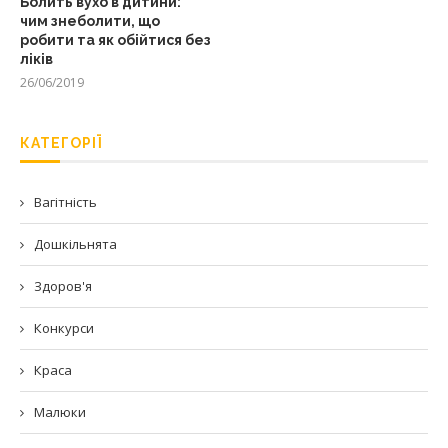
Болить вухо в дитини:
чим знеболити, що
робити та як обійтися без
ліків
26/06/2019
КАТЕГОРІЇ
Вагітність
Дошкільнята
Здоров'я
Конкурси
Краса
Малюки