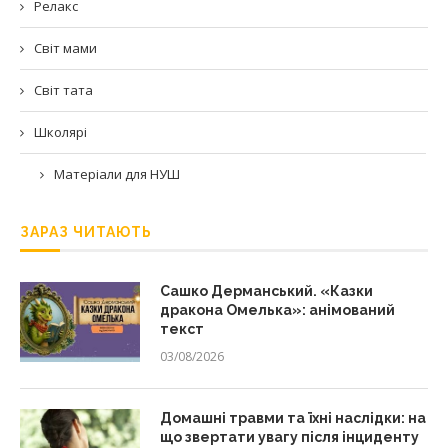
Релакс
Світ мами
Світ тата
Школярі
Матеріали для НУШ
ЗАРАЗ ЧИТАЮТЬ
Сашко Дерманський. «Казки
дракона Омелька»: анімований
текст
03/08/2026
Домашні травми та їхні наслідки: на
що звертати увагу після інциденту