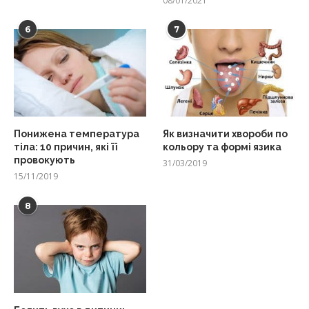
08/01/2021
6
7
Понижена температура
Як визначити хвороби по
тіла: 10 причин, які її
кольору та формі язика
провокують
31/03/2019
15/11/2019
8