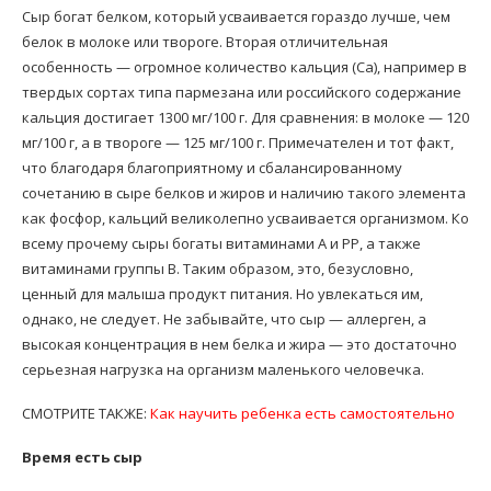
Сыр богат белком, который усваивается гораздо лучше, чем
белок в молоке или твороге. Вторая отличительная
особенность — огромное количество кальция (Са), например в
твердых сортах типа пармезана или российского содержание
кальция достигает 1300 мг/100 г. Для сравнения: в молоке — 120
мг/100 г, а в твороге — 125 мг/100 г. Примечателен и тот факт,
что благодаря благоприятному и сбалансированному
сочетанию в сыре белков и жиров и наличию такого элемента
как фосфор, кальций великолепно усваивается организмом. Ко
всему прочему сыры богаты витаминами А и РР, а также
витаминами группы В. Таким образом, это, безусловно,
ценный для малыша продукт питания. Но увлекаться им,
однако, не следует. Не забывайте, что сыр — аллерген, а
высокая концентрация в нем белка и жира — это достаточно
серьезная нагрузка на организм маленького человечка.
СМОТРИТЕ ТАКЖЕ:
Как научить ребенка есть самостоятельно
Время есть сыр