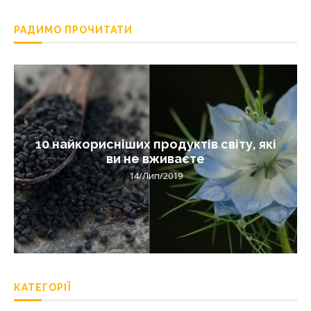
РАДИМО ПРОЧИТАТИ
10 найкорисніших продуктів світу, які
ви не вживаєте
14/Лип/2019
КАТЕГОРІЇ