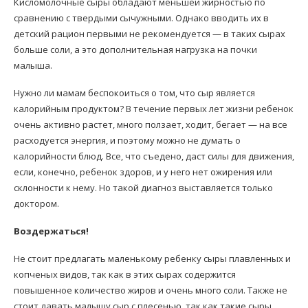
Кисломолочные сыры обладают меньшей жирностью по
сравнению с твердыми сычужными. Однако вводить их в
детский рацион первыми не рекомендуется — в таких сырах
больше соли, а это дополнительная нагрузка на почки
малыша.
Нужно ли мамам беспокоиться о том, что сыр является
калорийным продуктом? В течение первых лет жизни ребенок
очень активно растет, много ползает, ходит, бегает — на все
расходуется энергия, и поэтому можно не думать о
калорийности блюд. Все, что съедено, даст силы для движения,
если, конечно, ребенок здоров, и у него нет ожирения или
склонности к нему. Но такой диагноз выставляется только
доктором.
Воздержаться!
Не стоит предлагать маленькому ребенку сыры плавленных и
копченых видов, так как в этих сырах содержится
повышенное количество жиров и очень много соли. Также не
стоит давать малышу сыр с плесенью, так как такие сыры