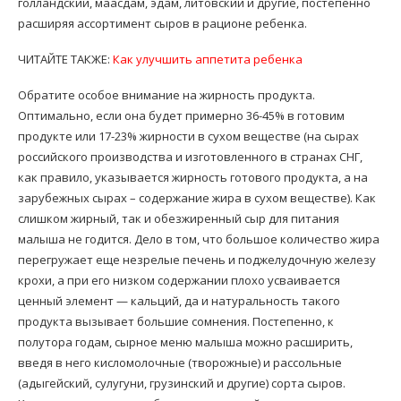
голландский, маасдам, эдам, литовский и другие, постепенно
расширяя ассортимент сыров в рационе ребенка.
ЧИТАЙТЕ ТАКЖЕ:
Как улучшить аппетита ребенка
Обратите особое внимание на жирность продукта.
Оптимально, если она будет примерно 36-45% в готовим
продукте или 17-23% жирности в сухом веществе (на сырах
российского производства и изготовленного в странах СНГ,
как правило, указывается жирность готового продукта, а на
зарубежных сырах – содержание жира в сухом веществе). Как
слишком жирный, так и обезжиренный сыр для питания
малыша не годится. Дело в том, что большое количество жира
перегружает еще незрелые печень и поджелудочную железу
крохи, а при его низком содержании плохо усваивается
ценный элемент — кальций, да и натуральность такого
продукта вызывает большие сомнения. Постепенно, к
полутора годам, сырное меню малыша можно расширить,
введя в него кисломолочные (творожные) и рассольные
(адыгейский, сулугуни, грузинский и другие) сорта сыров.