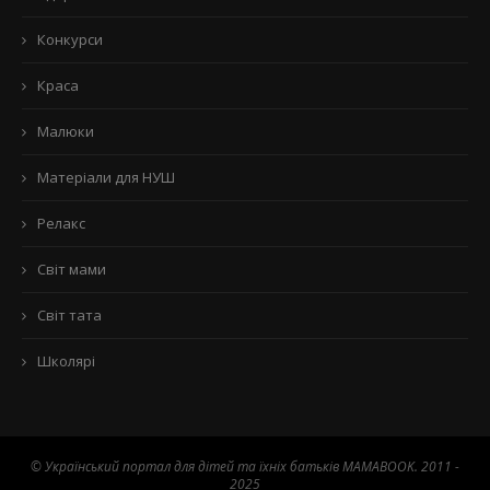
Конкурси
Краса
Малюки
Матеріали для НУШ
Релакс
Світ мами
Світ тата
Школярі
© Український портал для дітей та їхніх батьків MAMABOOK. 2011 -
2025