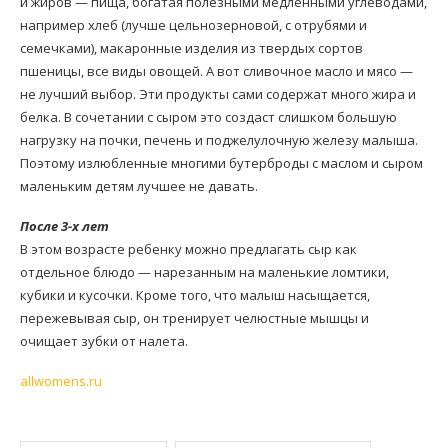
и жиров — пища, богатая полезными медленными углеводами,
например хлеб (лучше цельнозерновой, с отрубями и
семечками), макаронные изделия из твердых сортов
пшеницы, все виды овощей. А вот сливочное масло и мясо —
не лучший выбор. Эти продукты сами содержат много жира и
белка. В сочетании с сыром это создаст слишком большую
нагрузку на почки, печень и поджелулочную железу малыша.
Поэтому излюбленные многими бутерброды с маслом и сыром
маленьким детям лучшее не давать.
После 3-х лет
В этом возрасте ребенку можно предлагать сыр как
отдельное блюдо — нарезанным на маленькие ломтики,
кубики и кусочки. Кроме того, что малыш насыщается,
пережевывая сыр, он тренирует челюстные мышцы и
очищает зубки от налета.
allwomens.ru