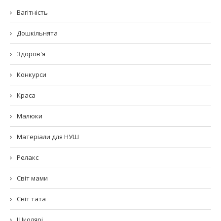
Вагітність
Дошкільнята
Здоров'я
Конкурси
Краса
Малюки
Матеріали для НУШ
Релакс
Світ мами
Світ тата
Школярі