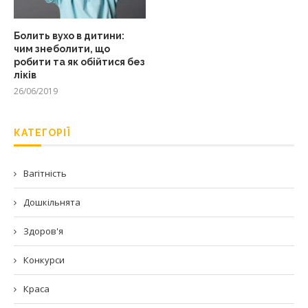
Болить вухо в дитини:
чим знеболити, що
робити та як обійтися без
ліків
26/06/2019
КАТЕГОРІЇ
Вагітність
Дошкільнята
Здоров'я
Конкурси
Краса